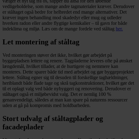
vælger et nyt tag fra os, slipper du altså for den løbende
vedligeholdelse, som mange andre tagmaterialer kræver. Derudover
er ståltaget også bedre for helbredet end mange alternativer. Det
kræver ingen behandling mod skadedyr eller mug og udleder
hverken radon eller andre flygtige kemikalier – til gavn for både
indeklima og miljø. Læs om de mange fordele ved ståltag
her.
Let montering af ståltag
Ved monteringen støver det ikke, hvilket gør arbejdet på
byggepladsen lettere og renere. Tagpladerne leveres ofte på ønsket
længdemål, hvilket tillader, at de hurtigere og nemmere kan
monteres. Dette sparer både tid med arbejdet og gør byggeprojektet
lettere. Ståltag egner sig til desuden til forskellige taghældninger,
heriblandt både flade tage og skrå tagkonstruktioner, hvilket gør det
til et oplagt valg ved både nybyggeri og renovering. Derudover er
ståltaget også et miljøbevidst valg. Det er nemlig 100 %
genanvendeligt, således at man kan spare på naturens ressourcer
uden at gå på kompromis med holdbarheden.
Stort udvalg af ståltagplader og
facadeplader