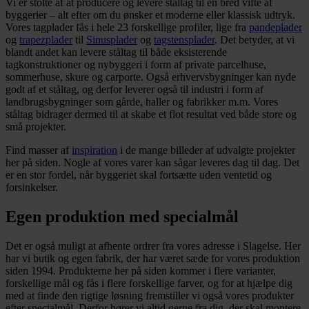
Vi er stolte af at producere og levere ståltag til en bred vifte af
byggerier – alt efter om du ønsker et moderne eller klassisk udtryk.
Vores tagplader fås i hele 23 forskellige profiler, lige fra
pandeplader
og
trapezplader
til
Sinusplader
og
tagstensplader
. Det betyder, at vi
blandt andet kan levere ståltag til både eksisterende
tagkonstruktioner og nybyggeri i form af private parcelhuse,
sommerhuse, skure og carporte. Også erhvervsbygninger kan nyde
godt af et ståltag, og derfor leverer også til industri i form af
landbrugsbygninger som gårde, haller og fabrikker m.m. Vores
ståltag bidrager dermed til at skabe et flot resultat ved både store og
små projekter.
Find masser af
inspiration
i de mange billeder af udvalgte projekter
her på siden. Nogle af vores varer kan sågar leveres dag til dag. Det
er en stor fordel, når byggeriet skal fortsætte uden ventetid og
forsinkelser.
Egen produktion med specialmål
Det er også muligt at afhente ordrer fra vores adresse i Slagelse. Her
har vi butik og egen fabrik, der har været sæde for vores produktion
siden 1994. Produkterne her på siden kommer i flere varianter,
forskellige mål og fås i flere forskellige farver, og for at hjælpe dig
med at finde den rigtige løsning fremstiller vi også vores produkter
efter specialmål. Derfor hører vi altid gerne fra dig, der skal montere