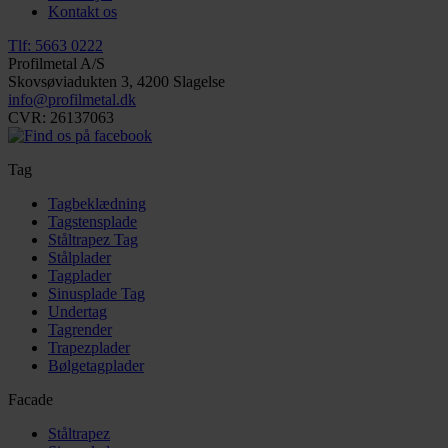
Kontakt os
Tlf: 5663 0222
Profilmetal A/S
Skovsøviadukten 3, 4200 Slagelse
info@profilmetal.dk
CVR: 26137063
Tag
Tagbeklædning
Tagstensplade
Ståltrapez Tag
Stålplader
Tagplader
Sinusplade Tag
Undertag
Tagrender
Trapezplader
Bølgetagplader
Facade
Ståltrapez