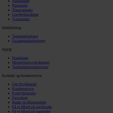
Sinusplade
Planplade
Trapezplader
Gavlbeklædning
Vægplader
Inddækning
Tagindækninger
Facadeinddækninger
Hjælp
Datablade
Monteringsvejledninger
Taghældningsberegner
Kontakt og kundeservice
Om Profilmetal
Kundeservice
Fortrydelsesret
Farvekort
Butik og åbningstider
Få et tilbud på tag/facade
Få et tilbud på tagrender