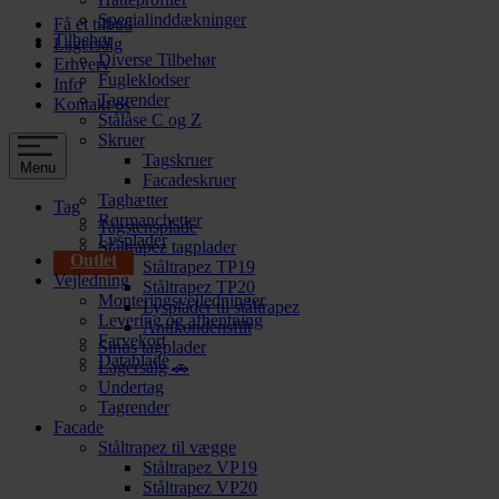
Specialinddækninger
Få et tilbud
Tilbehør
Lagersalg
Diverse Tilbehør
Erhverv
Fugleklodser
Info
Tagrender
Kontakt os
Stålåse C og Z
Skruer
Tagskruer
Menu
Facadeskruer
Taghætter
Tag
Rørmanchetter
Tagstensplade
Lysplader
Ståltrapez tagplader
Outlet
Ståltrapez TP19
Vejledning
Ståltrapez TP20
Monteringsvejledninger
Lysplader til ståltrapez
Levering og afhentning
Antikondensfilt
Farvekort
Sinus tagplader
Datablade
Lagersalg 🚗
Undertag
Tagrender
Facade
Ståltrapez til vægge
Ståltrapez VP19
Ståltrapez VP20