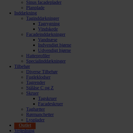
Sinus facadeplader
Planplade
Inddækning
Taginddækninger
Tagrygning
Vindskede
Facadeinddækninger
Vandnæse
Indvendigt hjørne
Udvendigt hjørne
Hatteprofiler
Specialinddækninger
Tilbehør
Diverse Tilbehør
Fugleklodser
Tagrender
Stålåse C og Z
Skruer
Tagskruer
Facadeskruer
Taghætter
Rørmanchetter
Lysplader
Outlet
Vejledning