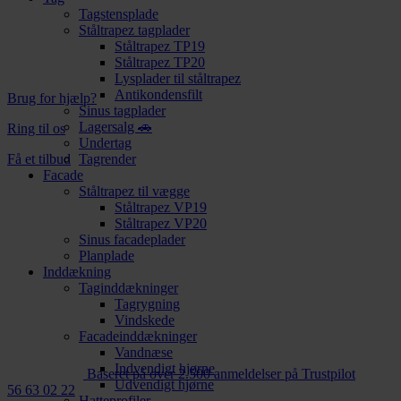
Tagstensplade
Ståltrapez tagplader
Ståltrapez TP19
Ståltrapez TP20
Lysplader til ståltrapez
Antikondensfilt
Brug for hjælp?
Sinus tagplader
Lagersalg 🚗
Ring til os
Undertag
Få et tilbud
Tagrender
Facade
Ståltrapez til vægge
Ståltrapez VP19
Ståltrapez VP20
Sinus facadeplader
Planplade
Inddækning
Taginddækninger
Tagrygning
Vindskede
Facadeinddækninger
Vandnæse
Indvendigt hjørne
Baseret på over 2.500 anmeldelser på Trustpilot
Udvendigt hjørne
56 63 02 22
Hatteprofiler