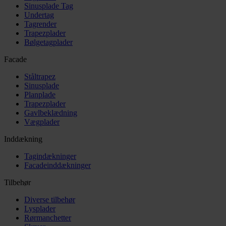
Sinusplade Tag
Undertag
Tagrender
Trapezplader
Bølgetagplader
Facade
Ståltrapez
Sinusplade
Planplade
Trapezplader
Gavlbeklædning
Vægplader
Inddækning
Tagindækninger
Facadeinddækninger
Tilbehør
Diverse tilbehør
Lysplader
Rørmanchetter