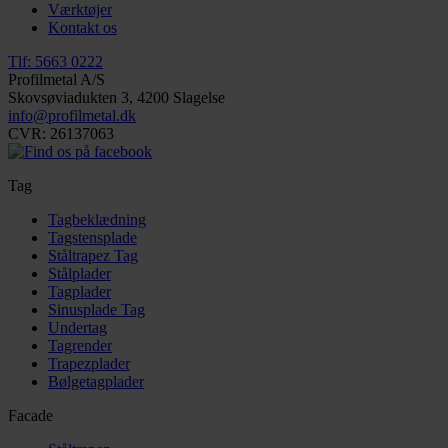
Værktøjer
Kontakt os
Tlf: 5663 0222
Profilmetal A/S
Skovsøviadukten 3, 4200 Slagelse
info@profilmetal.dk
CVR: 26137063
Tag
Tagbeklædning
Tagstensplade
Ståltrapez Tag
Stålplader
Tagplader
Sinusplade Tag
Undertag
Tagrender
Trapezplader
Bølgetagplader
Facade