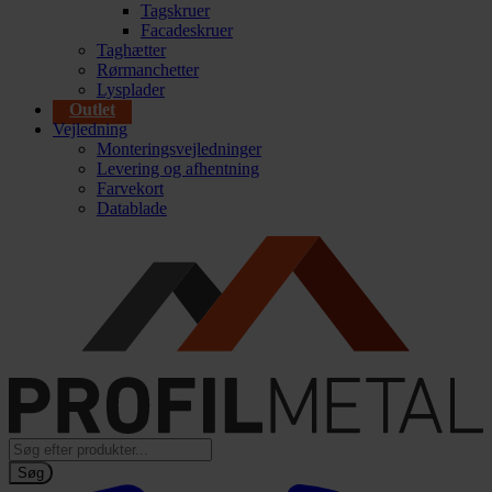
Tagskruer
Facadeskruer
Taghætter
Rørmanchetter
Lysplader
Outlet
Vejledning
Monteringsvejledninger
Levering og afhentning
Farvekort
Datablade
Products
search
Søg