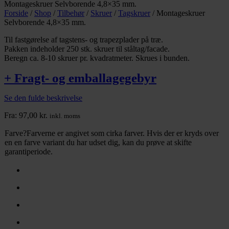
Montageskruer Selvborende 4,8×35 mm.
Forside
/
Shop
/
Tilbehør
/
Skruer
/
Tagskruer
/
Montageskruer
Selvborende 4,8×35 mm.
Til fastgørelse af tagstens- og trapezplader på træ.
Pakken indeholder 250 stk. skruer til ståltag/facade.
Beregn ca. 8-10 skruer pr. kvadratmeter. Skrues i bunden.
+ Fragt- og emballagegebyr
Se den fulde beskrivelse
Fra:
97,00
kr.
inkl. moms
Farve
?
Farverne er angivet som cirka farver. Hvis der er kryds over
en en farve variant du har udset dig, kan du prøve at skifte
garantiperiode.