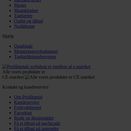
Skruer
Skumklodser
Taghætter
Outlet og tilbud
Nedløbsrør
Hjælp
Datablade
Monteringsvejledninger
Taghældningsberegner
Alle vores produkter er
CE-mærket
Kontakt og kundeservice
Om Profilmetal
Kundeservice
Fortrydelsesret
Farvekort
Butik og åbningstider
Få et tilbud på tag/facade
Få et tilbud på tagrender