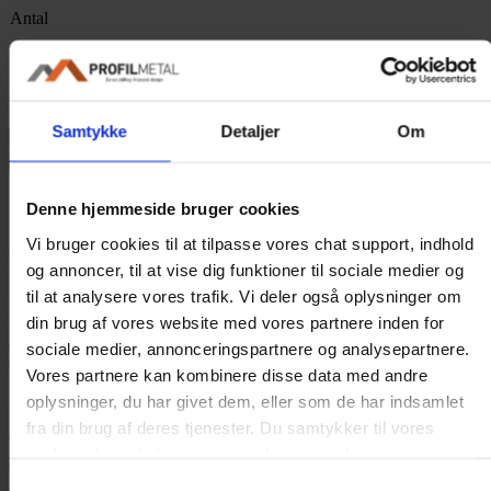
Antal
100 stk.
250 stk.
Ryd
Samtykke
Detaljer
Om
Tilføj til kurv
Beskrivelse
Denne hjemmeside bruger cookies
Yderligere information
Vi bruger cookies til at tilpasse vores chat support, indhold
Produktinformation
og annoncer, til at vise dig funktioner til sociale medier og
til at analysere vores trafik. Vi deler også oplysninger om
Dette er den mest almindelige montageskrue til stålplader. Designet
din brug af vores website med vores partnere inden for
til at kunne sidde på taget i flere årtier uden at det påvirker evnen til
at fastholde pladen. Man anvender den samme skrue til alle vores
sociale medier, annonceringspartnere og analysepartnere.
ståltagplader, eneste afvigelse er hvis du ønsker en længere skrue, så
Vores partnere kan kombinere disse data med andre
har vi en
60 mm. skrue
, et andet tilfælde kan være hvis du skal
oplysninger, du har givet dem, eller som de har indsamlet
montere pladerne på stålåse, så har vi en
borskrue
til det formål.
fra din brug af deres tjenester. Du samtykker til vores
Ønsker du i stedet en flad top, kan du overveje vores
TX20 4,8×35
cookies, hvis du fortsætter med at anvende vores
Montageskruer
, der findes i udvalgte farver.
hjemmeside.
Samtykkevalg