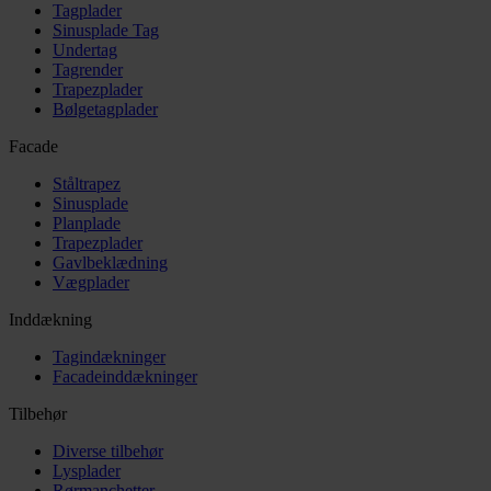
Tagplader
Sinusplade Tag
Undertag
Tagrender
Trapezplader
Bølgetagplader
Facade
Ståltrapez
Sinusplade
Planplade
Trapezplader
Gavlbeklædning
Vægplader
Inddækning
Tagindækninger
Facadeinddækninger
Tilbehør
Diverse tilbehør
Lysplader
Rørmanchetter