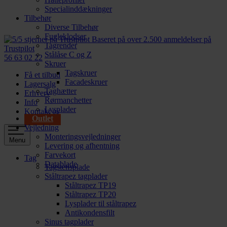
Specialinddækninger
Tilbehør
Diverse Tilbehør
Fugleklodser
Baseret på over 2.500 anmeldelser på
Tagrender
Trustpilot
Stålåse C og Z
56 63 02 22
Skruer
Tagskruer
Få et tilbud
Facadeskruer
Lagersalg
Taghætter
Erhverv
Rørmanchetter
Info
Lysplader
Kontakt os
Outlet
Vejledning
Monteringsvejledninger
Menu
Levering og afhentning
Farvekort
Tag
Datablade
Tagstensplade
Ståltrapez tagplader
Ståltrapez TP19
Ståltrapez TP20
Lysplader til ståltrapez
Antikondensfilt
Sinus tagplader