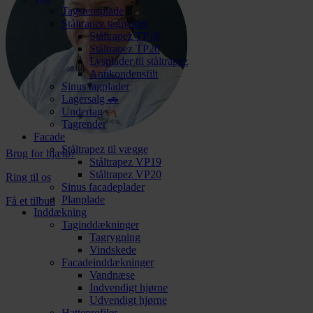
Tagstensplade
Ståltrapez tagplader
Ståltrapez TP19
Ståltrapez TP20
Lysplader til ståltrapez
Antikondensfilt
Sinus tagplader
Lagersalg 🚗
Undertag
Tagrender
Facade
Ståltrapez til vægge
Brug for hjælp?
Ståltrapez VP19
Ståltrapez VP20
Ring til os
Sinus facadeplader
Planplade
Få et tilbud
Inddækning
Taginddækninger
Tagrygning
Vindskede
Facadeinddækninger
Vandnæse
Indvendigt hjørne
Udvendigt hjørne
Hatteprofiler