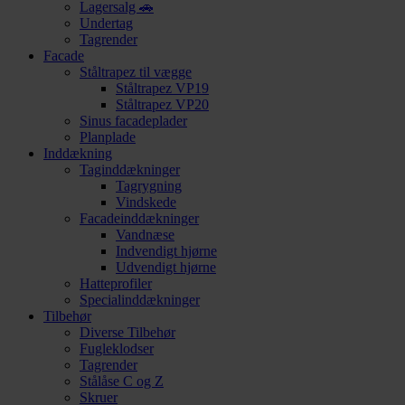
Lagersalg 🚗
Undertag
Tagrender
Facade
Ståltrapez til vægge
Ståltrapez VP19
Ståltrapez VP20
Sinus facadeplader
Planplade
Inddækning
Taginddækninger
Tagrygning
Vindskede
Facadeinddækninger
Vandnæse
Indvendigt hjørne
Udvendigt hjørne
Hatteprofiler
Specialinddækninger
Tilbehør
Diverse Tilbehør
Fugleklodser
Tagrender
Stålåse C og Z
Skruer