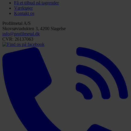
Få et tilbud på tagrender
Værktøjer
Kontakt os
Profilmetal A/S
Skovsøviadukten 3, 4200 Slagelse
info@profilmetal.dk
CVR: 26137063