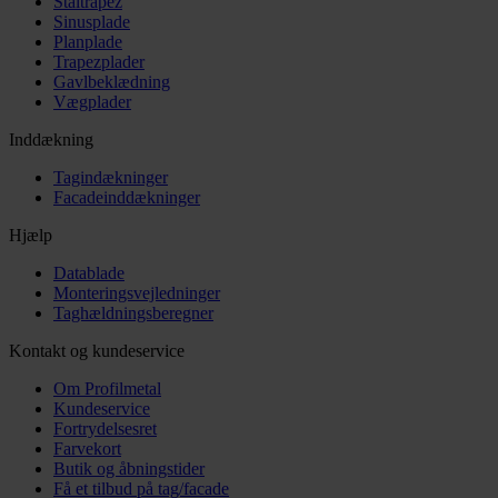
Ståltrapez
Sinusplade
Planplade
Trapezplader
Gavlbeklædning
Vægplader
Inddækning
Tagindækninger
Facadeinddækninger
Hjælp
Datablade
Monteringsvejledninger
Taghældningsberegner
Kontakt og kundeservice
Om Profilmetal
Kundeservice
Fortrydelsesret
Farvekort
Butik og åbningstider
Få et tilbud på tag/facade