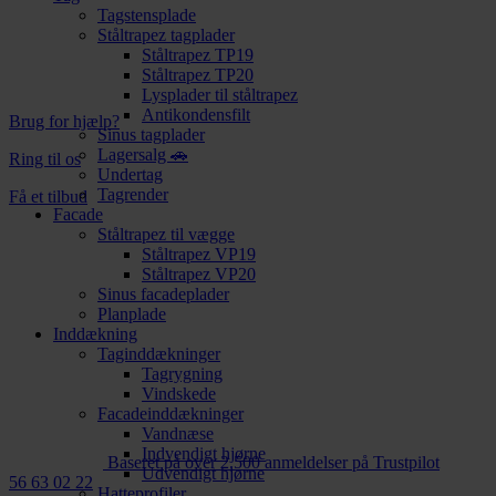
Tagstensplade
Ståltrapez tagplader
Ståltrapez TP19
Ståltrapez TP20
Lysplader til ståltrapez
Antikondensfilt
Brug for hjælp?
Sinus tagplader
Lagersalg 🚗
Ring til os
Undertag
Tagrender
Få et tilbud
Facade
Ståltrapez til vægge
Ståltrapez VP19
Ståltrapez VP20
Sinus facadeplader
Planplade
Inddækning
Taginddækninger
Tagrygning
Vindskede
Facadeinddækninger
Vandnæse
Indvendigt hjørne
Baseret på over 2.500 anmeldelser på Trustpilot
Udvendigt hjørne
56 63 02 22
Hatteprofiler