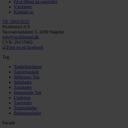
Få et tilbud på tagrender
Værktøjer
Kontakt os
Tlf: 5663 0222
Profilmetal A/S
Skovsøviadukten 3, 4200 Slagelse
info@profilmetal.dk
CVR: 26137063
Tag
Tagbeklædning
Tagstensplade
Ståltrapez Tag
Stålplader
Tagplader
Sinusplade Tag
Undertag
Tagrender
Trapezplader
Bølgetagplader
Facade