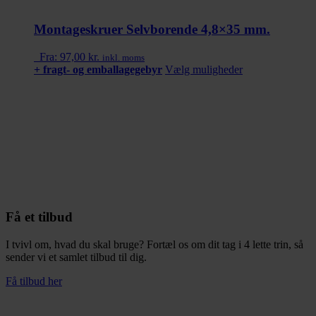
Montageskruer Selvborende 4,8×35 mm.
Fra:
97,00
kr.
inkl. moms
+ fragt- og emballagegebyr
Vælg muligheder
Dette
vare
har
flere
varianter.
Mulighederne
kan
vælges
på
varesiden
Få et tilbud
I tvivl om, hvad du skal bruge? Fortæl os om dit tag i 4 lette trin, så
sender vi et samlet tilbud til dig.
Få tilbud her