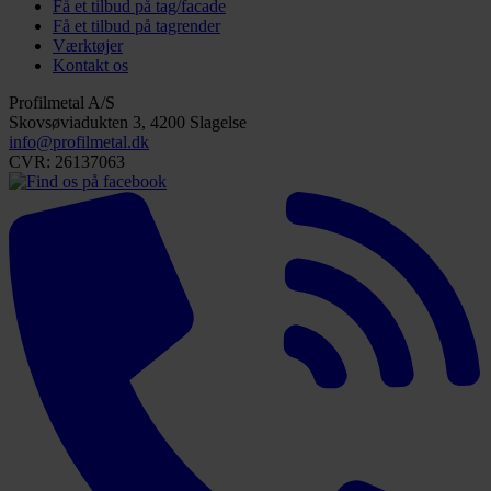
Få et tilbud på tag/facade
Få et tilbud på tagrender
Værktøjer
Kontakt os
Profilmetal A/S
Skovsøviadukten 3, 4200 Slagelse
info@profilmetal.dk
CVR: 26137063