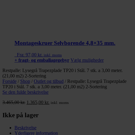
Montageskruer Selvborende 4,8×35 mm.
Fra:
97,00
kr.
inkl. moms
+ fragt- og emballagegebyr
Vælg muligheder
Dette
vare
Restpalle: Lysegrå Trapezplade TP20 i Stål. 7 stk. a 3,00 meter.
har
(21,00 m2) 2-Sortering
flere
Forside
/
Shop
/
Outlet og tilbud
/
Restpalle: Lysegrå Trapezplade
varianter.
TP20 i Stål. 7 stk. a 3,00 meter. (21,00 m2) 2-Sortering
Mulighederne
Se den fulde beskrivelse
kan
vælges
3.465,00
kr.
Den
1.365,00
kr.
Den
inkl. moms
på
oprindelige
aktuelle
varesiden
pris
pris
Ikke på lager
var:
er:
3.465,00 kr..
1.365,00 kr..
Beskrivelse
Yderligere information