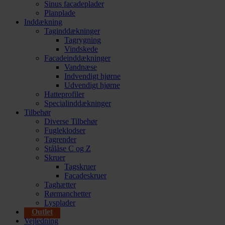
Sinus facadeplader
Planplade
Inddækning
Taginddækninger
Tagrygning
Vindskede
Facadeinddækninger
Vandnæse
Indvendigt hjørne
Udvendigt hjørne
Hatteprofiler
Specialinddækninger
Tilbehør
Diverse Tilbehør
Fugleklodser
Tagrender
Stålåse C og Z
Skruer
Tagskruer
Facadeskruer
Taghætter
Rørmanchetter
Lysplader
Outlet
Vejledning