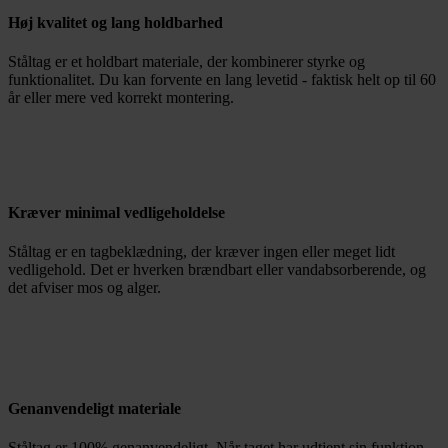
Høj kvalitet og lang holdbarhed
Ståltag er et holdbart materiale, der kombinerer styrke og
funktionalitet. Du kan forvente en lang levetid - faktisk helt op til 60
år eller mere ved korrekt montering.
Kræver minimal vedligeholdelse
Ståltag er en tagbeklædning, der kræver ingen eller meget lidt
vedligehold. Det er hverken brændbart eller vandabsorberende, og
det afviser mos og alger.
Genanvendeligt materiale
Ståltag er 100% genanvendeligt. Når taget har udtjent sin funktion,