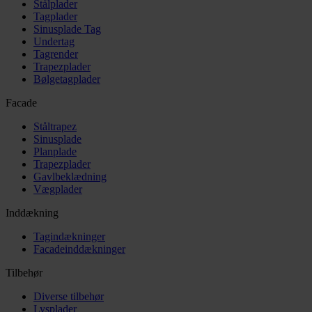
Stålplader
Tagplader
Sinusplade Tag
Undertag
Tagrender
Trapezplader
Bølgetagplader
Facade
Ståltrapez
Sinusplade
Planplade
Trapezplader
Gavlbeklædning
Vægplader
Inddækning
Tagindækninger
Facadeinddækninger
Tilbehør
Diverse tilbehør
Lysplader