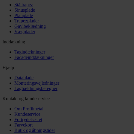
Ståltrapez
Sinusplade
Planplade
Trapezplader
Gavlbeklædning
Vægplader
Inddækning
Tagindækninger
Facadeinddækninger
Hjælp
Datablade
Monteringsvejledninger
Taghældningsberegner
Kontakt og kundeservice
Om Profilmetal
Kundeservice
Fortrydelsesret
Farvekort
Butik og åbningstider