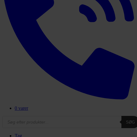
0 varer
Products
SØG
search
Tag