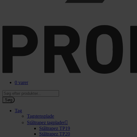
0 varer
Products
search
Søg
Tag
Tagstensplade
Ståltrapez tagplader
Ståltrapez TP19
Ståltrapez TP20