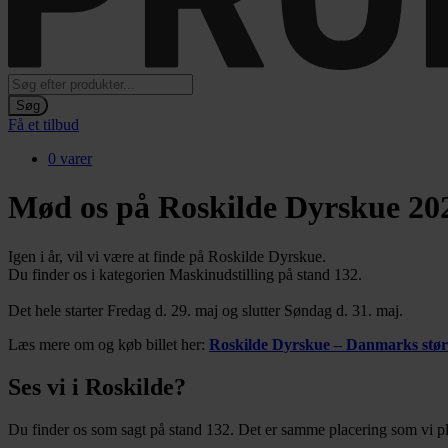
Products
search
Søg
Få et tilbud
0 varer
Mød os på Roskilde Dyrskue 20
Igen i år, vil vi være at finde på Roskilde Dyrskue.
Du finder os i kategorien Maskinudstilling på stand 132.
Det hele starter Fredag d. 29. maj og slutter Søndag d. 31. maj.
Læs mere om og køb billet her:
Roskilde Dyrskue – Danmarks stør
Ses vi i Roskilde?
Du finder os som sagt på stand 132. Det er samme placering som vi pl