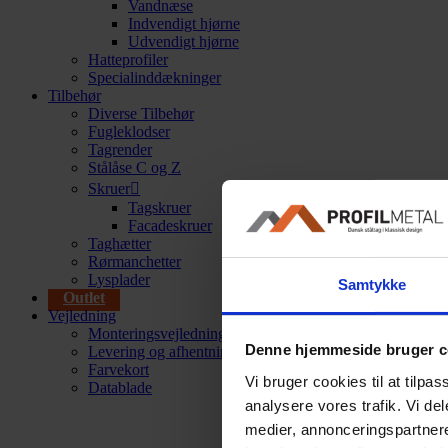
Vandnæse
Indvendigt hjørne
Udvendigt hjørne
Hatteprofiler
Specialinddækninger
Tilbehør
Diverse Tilbehør
Fugleklodser
Tagrender
Stålåse C og Z
Skruer
Tagskruer
Facadeskruer
Taghætter
Rørmanchetter
Lysplader
Samtykke
Outlet
Vejledning
Monteringsvejledninger
Denne hjemmeside bruger c
Levering og afhentning
Farvekort
Vi bruger cookies til at tilpas
Datablade
analysere vores trafik. Vi de
medier, annonceringspartner