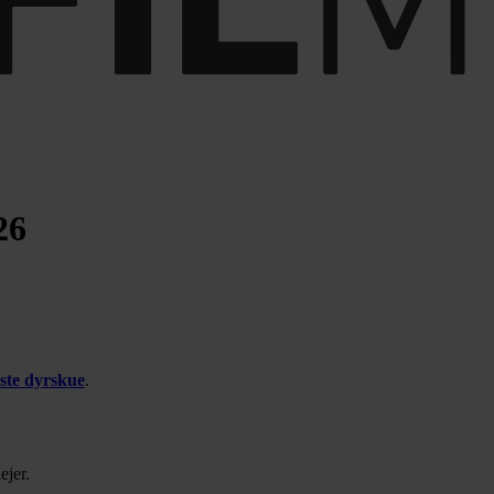
26
ste dyrskue
.
ejer.