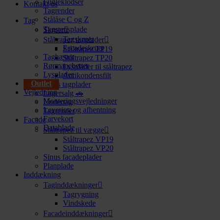
Fugleklodser
Kontakt os
Tagrender
Stålåse C og Z
Tag
Tagstensplade
Skruer
Tagskruer
Ståltrapez tagplader
Facadeskruer
Ståltrapez TP19
Taghætter
Ståltrapez TP20
Rørmanchetter
Lysplader til ståltrapez
Lysplader
Antikondensfilt
Outlet
Sinus tagplader
Vejledning
Lagersalg 🚗
Monteringsvejledninger
Undertag
Levering og afhentning
Tagrender
Farvekort
Facade
Datablade
Ståltrapez til vægge
Ståltrapez VP19
Ståltrapez VP20
Sinus facadeplader
Planplade
Inddækning
Taginddækninger
Tagrygning
Vindskede
Facadeinddækninger