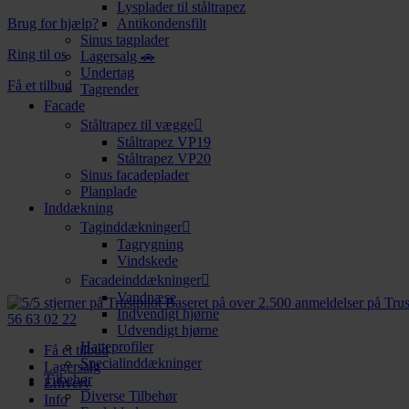
Lysplader til ståltrapez
Brug for hjælp?
Antikondensfilt
Sinus tagplader
Ring til os
Lagersalg 🚗
Undertag
Få et tilbud
Tagrender
Facade
Ståltrapez til vægge
Ståltrapez VP19
Ståltrapez VP20
Sinus facadeplader
Planplade
Inddækning
Taginddækninger
Tagrygning
Vindskede
Facadeinddækninger
Vandnæse
Baseret på over 2.500 anmeldelser på Trus
Indvendigt hjørne
56 63 02 22
Udvendigt hjørne
Hatteprofiler
Få et tilbud
Specialinddækninger
Lagersalg
Tilbehør
Erhverv
Diverse Tilbehør
Info