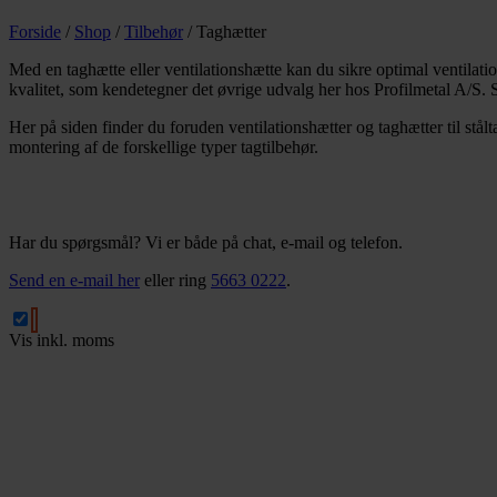
Forside
/
Shop
/
Tilbehør
/
Taghætter
Med en taghætte eller ventilationshætte kan du sikre optimal ventilation
kvalitet, som kendetegner det øvrige udvalg her hos Profilmetal A/S. Sam
Her på siden finder du foruden ventilationshætter og taghætter til stålta
montering af de forskellige typer tagtilbehør.
Har du spørgsmål? Vi er både på chat, e-mail og telefon.
Send en e-mail her
eller ring
5663 0222
.
Vis
inkl. moms