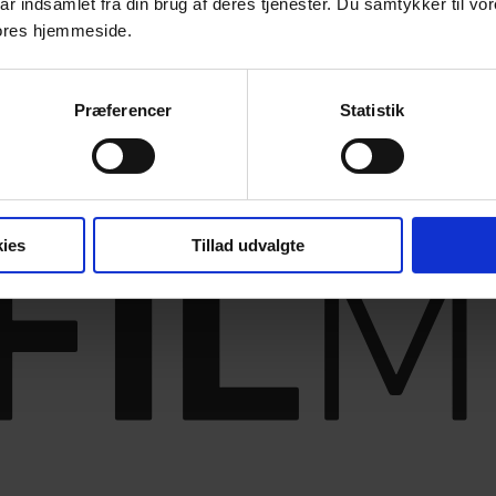
ar indsamlet fra din brug af deres tjenester. Du samtykker til vo
ores hjemmeside.
Præferencer
Statistik
ies
Tillad udvalgte