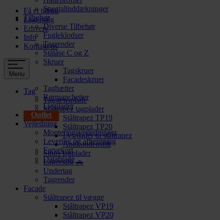
Specialinddækninger
Få et tilbud
Tilbehør
Lagersalg
Diverse Tilbehør
Erhverv
Fugleklodser
Info
Tagrender
Kontakt os
Stålåse C og Z
Skruer
Tagskruer
Menu
Facadeskruer
Taghætter
Tag
Rørmanchetter
Tagstensplade
Lysplader
Ståltrapez tagplader
Outlet
Ståltrapez TP19
Vejledning
Ståltrapez TP20
Monteringsvejledninger
Lysplader til ståltrapez
Levering og afhentning
Antikondensfilt
Farvekort
Sinus tagplader
Datablade
Lagersalg 🚗
Undertag
Tagrender
Facade
Ståltrapez til vægge
Ståltrapez VP19
Ståltrapez VP20