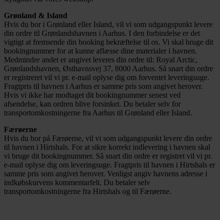
Grønland & Island
Hvis du bor i Grønland eller Island, vil vi som udgangspunkt levere
din ordre til Grønlandshavnen i Aarhus. I den forbindelse er det
vigtigt at fremsende din booking bekræftelse til os. Vi skal bruge dit
bookingnummer for at kunne aflæsse dine materialer i havnen.
Medmindre andet er angivet leveres din ordre til: Royal Arctic,
Grønlandshavnen, Østhavnsvej 37, 8000 Aarhus. Så snart din ordre
er registreret vil vi pr. e-mail oplyse dig om forventet leveringsuge.
Fragtpris til havnen i Aarhus er samme pris som angivet herover.
Hvis vi ikke har modtaget dit bookingnummer senest ved
afsendelse, kan ordren blive forsinket. Du betaler selv for
transportomkostningerne fra Aarhus til Grønland eller Island.
Færøerne
Hvis du bor på Færøerne, vil vi som udgangspunkt levere din ordre
til havnen i Hirtshals. For at sikre korrekt indlevering i havnen skal
vi bruge dit bookingnummer. Så snart din ordre er registret vil vi pr.
e-mail oplyse dig om leveringsuge. Fragtpris til havnen i Hirtshals er
samme pris som angivet herover. Venligst angiv havnens adresse i
indkøbskurvens kommentarfelt. Du betaler selv
transportomkostningerne fra Hirtshals og til Færøerne.