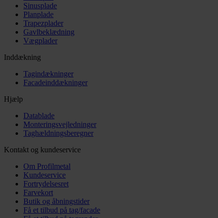
Sinusplade
Planplade
Trapezplader
Gavlbeklædning
Vægplader
Inddækning
Tagindækninger
Facadeinddækninger
Hjælp
Datablade
Monteringsvejledninger
Taghældningsberegner
Kontakt og kundeservice
Om Profilmetal
Kundeservice
Fortrydelsesret
Farvekort
Butik og åbningstider
Få et tilbud på tag/facade