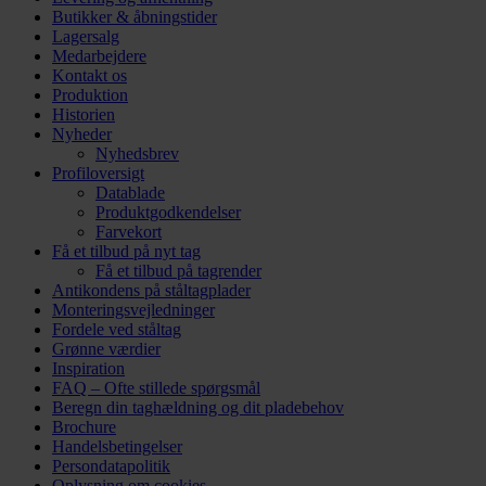
Butikker & åbningstider
Lagersalg
Medarbejdere
Kontakt os
Produktion
Historien
Nyheder
Nyhedsbrev
Profiloversigt
Datablade
Produktgodkendelser
Farvekort
Få et tilbud på nyt tag
Få et tilbud på tagrender
Antikondens på ståltagplader
Monteringsvejledninger
Fordele ved ståltag
Grønne værdier
Inspiration
FAQ – Ofte stillede spørgsmål
Beregn din taghældning og dit pladebehov
Brochure
Handelsbetingelser
Persondatapolitik
Oplysning om cookies