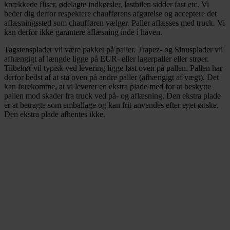
knækkede fliser, ødelagte indkørsler, lastbilen sidder fast etc. Vi
beder dig derfor respektere chaufførens afgørelse og acceptere det
aflæsningssted som chaufføren vælger. Paller aflæsses med truck. Vi
kan derfor ikke garantere aflæsning inde i haven.
Tagstensplader vil være pakket på paller. Trapez- og Sinusplader vil
afhængigt af længde ligge på EUR- eller lagerpaller eller strøer.
Tilbehør vil typisk ved levering ligge løst oven på pallen. Pallen har
derfor bedst af at stå oven på andre paller (afhængigt af vægt). Det
kan forekomme, at vi leverer en ekstra plade med for at beskytte
pallen mod skader fra truck ved på- og aflæsning. Den ekstra plade
er at betragte som emballage og kan frit anvendes efter eget ønske.
Den ekstra plade afhentes ikke.