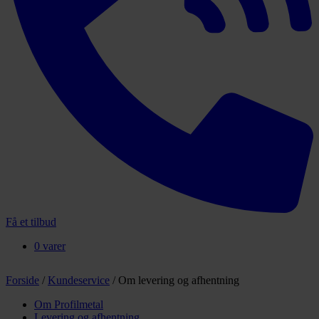
Få et tilbud
0 varer
Forside
/
Kundeservice
/
Om levering og afhentning
Om Profilmetal
Levering og afhentning