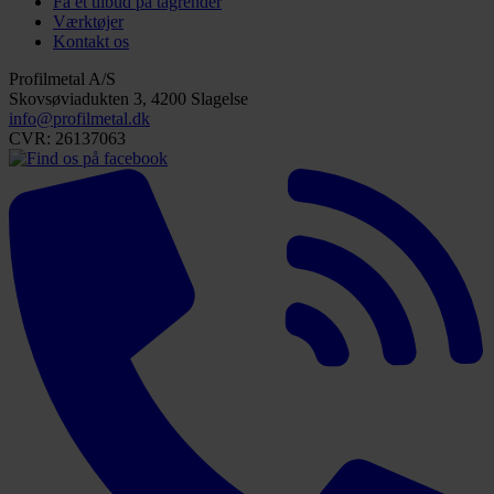
Få et tilbud på tagrender
Værktøjer
Kontakt os
Profilmetal A/S
Skovsøviadukten 3, 4200 Slagelse
info@profilmetal.dk
CVR: 26137063