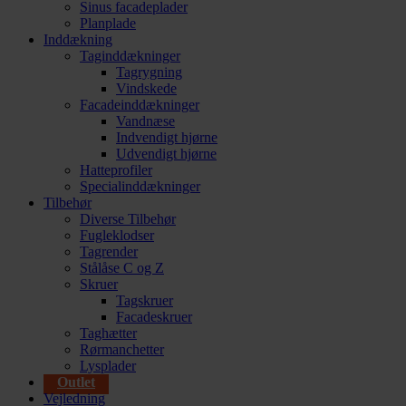
Sinus facadeplader
Planplade
Inddækning
Taginddækninger
Tagrygning
Vindskede
Facadeinddækninger
Vandnæse
Indvendigt hjørne
Udvendigt hjørne
Hatteprofiler
Specialinddækninger
Tilbehør
Diverse Tilbehør
Fugleklodser
Tagrender
Stålåse C og Z
Skruer
Tagskruer
Facadeskruer
Taghætter
Rørmanchetter
Lysplader
Outlet
Vejledning