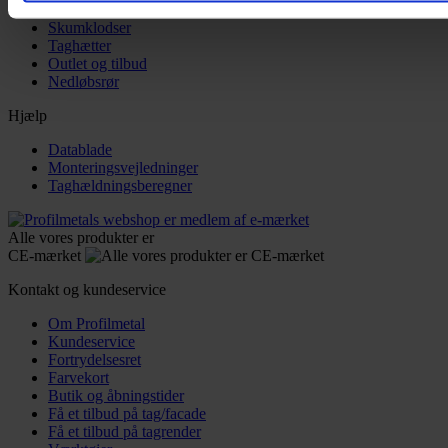
Skruer
Skumklodser
Taghætter
Outlet og tilbud
Nedløbsrør
Hjælp
Datablade
Monteringsvejledninger
Taghældningsberegner
Alle vores produkter er
CE-mærket
Kontakt og kundeservice
Om Profilmetal
Kundeservice
Fortrydelsesret
Farvekort
Butik og åbningstider
Få et tilbud på tag/facade
Få et tilbud på tagrender