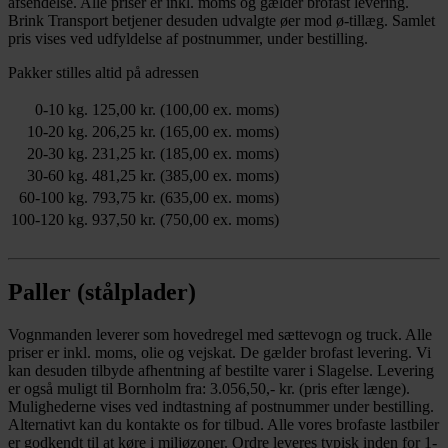
afsendelse. Alle priser er inkl. moms og gælder brofast levering.
Brink Transport betjener desuden udvalgte øer mod ø-tillæg. Samlet
pris vises ved udfyldelse af postnummer, under bestilling.
Pakker stilles altid på adressen
0-10 kg.
125,00 kr. (100,00 ex. moms)
10-20 kg.
206,25 kr. (165,00 ex. moms)
20-30 kg.
231,25 kr. (185,00 ex. moms)
30-60 kg.
481,25 kr. (385,00 ex. moms)
60-100 kg.
793,75 kr. (635,00 ex. moms)
100-120 kg.
937,50 kr. (750,00 ex. moms)
Paller (stålplader)
Vognmanden leverer som hovedregel med sættevogn og truck. Alle
priser er inkl. moms, olie og vejskat. De gælder brofast levering. Vi
kan desuden tilbyde afhentning af bestilte varer i Slagelse. Levering
er også muligt til Bornholm fra: 3.056,50,- kr. (pris efter længe).
Mulighederne vises ved indtastning af postnummer under bestilling.
Alternativt kan du kontakte os for tilbud. Alle vores brofaste lastbiler
er godkendt til at køre i miljøzoner. Ordre leveres typisk inden for 1-