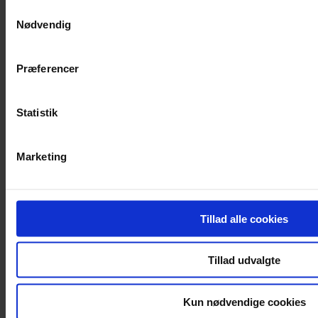
Tagplader
Samtykkevalg
Sinusplade Tag
Nødvendig
Undertag
Tagrender
Trapezplader
Bølgetagplader
Præferencer
Facade
Statistik
Ståltrapez
Sinusplade
Planplade
Trapezplader
Marketing
Gavlbeklædning
Vægplader
Inddækning
Tillad alle cookies
Tagindækninger
Facadeinddækninger
Tillad udvalgte
Tilbehør
Diverse tilbehør
Lysplader
Kun nødvendige cookies
Rørmanchetter