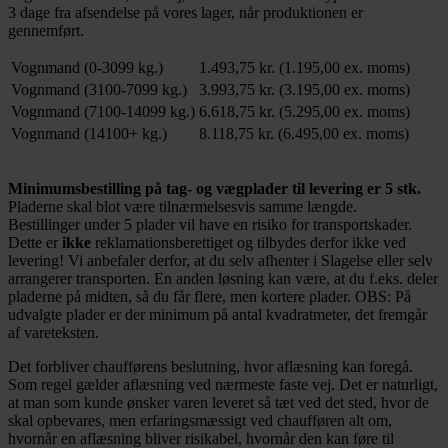
3 dage fra afsendelse på vores lager, når produktionen er
gennemført.
Vognmand (0-3099 kg.)
1.493,75 kr. (1.195,00 ex. moms)
Vognmand (3100-7099 kg.)
3.993,75 kr. (3.195,00 ex. moms)
Vognmand (7100-14099 kg.)
6.618,75 kr. (5.295,00 ex. moms)
Vognmand (14100+ kg.)
8.118,75 kr. (6.495,00 ex. moms)
Minimumsbestilling‎ på tag- og vægplader til levering er 5 stk.
Pladerne skal blot være tilnærmelsesvis samme længde.
Bestillinger under 5 plader vil have en risiko for transportskader.
Dette er
ikke
reklamationsberettiget og tilbydes derfor ikke ved
levering! Vi anbefaler derfor, at du selv afhenter i Slagelse eller selv
arrangerer transporten. En anden løsning kan være, at du f.eks. deler
pladerne på midten, så du får flere, men kortere plader. OBS: På
udvalgte plader er der minimum på antal kvadratmeter, det fremgår
af vareteksten.
Det forbliver chaufførens beslutning, hvor aflæsning kan foregå.
Som regel gælder aflæsning ved nærmeste faste vej. Det er naturligt,
at man som kunde ønsker varen leveret så tæt ved det sted, hvor de
skal opbevares, men erfaringsmæssigt ved chaufføren alt om,
hvornår en aflæsning bliver risikabel, hvornår den kan føre til