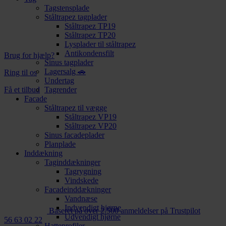
Tagstensplade
Ståltrapez tagplader
Ståltrapez TP19
Ståltrapez TP20
Lysplader til ståltrapez
Antikondensfilt
Brug for hjælp?
Sinus tagplader
Lagersalg 🚗
Ring til os
Undertag
Få et tilbud
Tagrender
Facade
Ståltrapez til vægge
Ståltrapez VP19
Ståltrapez VP20
Sinus facadeplader
Planplade
Inddækning
Taginddækninger
Tagrygning
Vindskede
Facadeinddækninger
Vandnæse
Indvendigt hjørne
Baseret på over 2.500 anmeldelser på Trustpilot
Udvendigt hjørne
56 63 02 22
Hatteprofiler