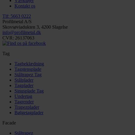
Værktøjer
Kontakt os
Tlf: 5663 0222
Profilmetal A/S
Skovsøviadukten 3, 4200 Slagelse
info@profilmetal.dk
CVR: 26137063
Tag
Tagbeklædning
Tagstensplade
Ståltrapez Tag
Stålplader
Tagplader
Sinusplade Tag
Undertag
Tagrender
Trapezplader
Bølgetagplader
Facade
Ståltrapez