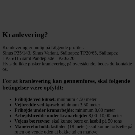
Kranlevering?
Kranlevering er mulig på følgende profiler:
Sinus P35/143, Sinus Variant, Ståltrapez TP20/65, Ståltrapez
TP35/115 samt Pandeplade TP20/220.
Hvis du ikke ønsker kranlevering på overstående, bedes du kontakte
os.
For at kranlevering kan gennemføres, skal følgende
betingelser være opfyldt:
Frihøjde ved kørsel:
minimum 4,50 meter
Vejbredde ved kørsel:
minimum 3,50 meter
Frihøjde under kranarbejde:
minimum 8,00 meter
Arbejdsbredde under kranarbejde:
8,00–10,00 meter
Vejens bæreevne:
skal kunne bære en lastbil på 50 tons
Manøvreforhold:
lastbilen (18 meter) skal kunne fortsætte på
ruten og vende uden at bakke ad en markvej