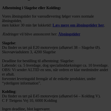
Afhentning i Slagelse eller Kolding:
Vores åbningstider for vareudlevering følger vores normale
åbningstider,
men lukker 30 min før lukketid:
Læs mere om åbningstider her
.
Ændringer vil blive annonceret her:
Åbningstider
Slagelse
:
Du finder os tæt på E20 motorvejen (afkørsel 38 – Slagelse Ø).
Skovsøviadukten 3, 4200 Slagelse
Deadline for bestilling til afhentning: Slagelse:
Løbende: ca. 5 hverdage, dog specialinddækninger ca. 10 hverdage.
OBS: Vi sender ALTID en sms, når ordren er klar medmindre andet
er aftalt.
forventet leveringstid fremgår af de enkelte produkter, under
“yderligere information”.
Kolding
:
Du finder os tæt på E45 motorvejen (afkørsel 64 – Kolding V).
C F Tietgens Vej 10, 6000 Kolding
Ingen deadline, blot lagervarer.