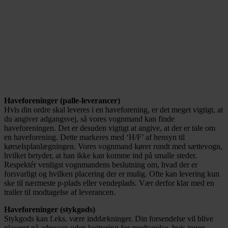
Haveforeninger (palle-leverancer)
Hvis din ordre skal leveres i en haveforening, er det meget vigtigt, at
du angiver adgangsvej, så vores vognmand kan finde
haveforeningen. Det er desuden vigtigt at angive, at der er tale om
en haveforening. Dette markeres med ‘H/F’ af hensyn til
kørselsplanlægningen. Vores vognmand kører rundt med sættevogn,
hvilket betyder, at han ikke kan komme ind på smalle steder.
Respektér venligst vognmandens beslutning om, hvad der er
forsvarligt og hvilken placering der er mulig. Ofte kan levering kun
ske til nærmeste p-plads eller vendeplads. Vær derfor klar med en
trailer til modtagelse af leverancen.
Haveforeninger (stykgods)
Stykgods kan f.eks. være inddækninger. Din forsendelse vil blive
placeret på adressen uden kvittering for modtagelse, hvis ingen