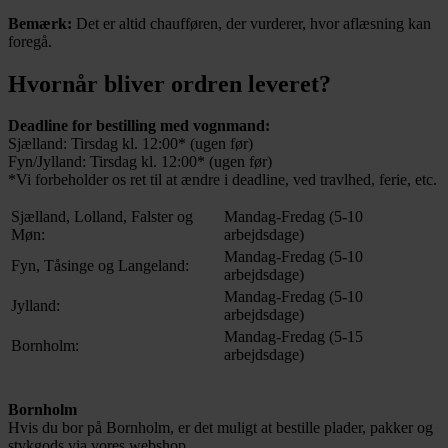
Bemærk:
Det er altid chaufføren, der vurderer, hvor aflæsning kan
foregå.
Hvornår bliver ordren leveret?
Deadline for bestilling med vognmand:
Sjælland: Tirsdag kl. 12:00* (ugen før)
Fyn/Jylland: Tirsdag kl. 12:00* (ugen før)
*Vi forbeholder os ret til at ændre i deadline, ved travlhed, ferie, etc.
Sjælland, Lolland, Falster og
Mandag-Fredag (5-10
Møn:
arbejdsdage)
Mandag-Fredag (5-10
Fyn, Tåsinge og Langeland:
arbejdsdage)
Mandag-Fredag (5-10
Jylland:
arbejdsdage)
Mandag-Fredag (5-15
Bornholm:
arbejdsdage)
Bornholm
Hvis du bor på Bornholm, er det muligt at bestille plader, pakker og
stykgods via vores webshop.