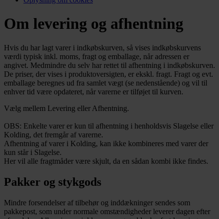
Om levering og afhentning
Hvis du har lagt varer i indkøbskurven, så vises indkøbskurvens
værdi typisk inkl. moms, fragt og emballage, når adressen er
angivet. Medmindre du selv har rettet til afhentning i indkøbskurven.
De priser, der vises i produktoversigten, er ekskl. fragt. Fragt og evt.
emballage beregnes ud fra samlet vægt (se nedenstående) og vil til
enhver tid være opdateret, når varerne er tilføjet til kurven.
Vælg mellem Levering eller Afhentning.
OBS: Enkelte varer er kun til afhentning i henholdsvis Slagelse eller
Kolding, det fremgår af varerne.
Afhentning af varer i Kolding, kan ikke kombineres med varer der
kun står i Slagelse.
Her vil alle fragtmåder være skjult, da en sådan kombi ikke findes.
Pakker og stykgods
Mindre forsendelser af tilbehør og inddækninger sendes som
pakkepost, som under normale omstændigheder leverer dagen efter