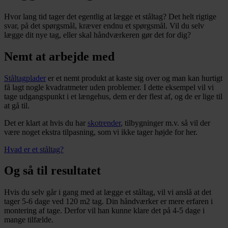
Hvor lang tid tager det egentlig at lægge et ståltag? Det helt rigtige
svar, på det spørgsmål, kræver endnu et spørgsmål. Vil du selv
lægge dit nye tag, eller skal håndværkeren gør det for dig?
Nemt at arbejde med
Ståltagplader
er et nemt produkt at kaste sig over og man kan hurtigt
få lagt nogle kvadratmeter uden problemer. I dette eksempel vil vi
tage udgangspunkt i et længehus, dem er der flest af, og de er lige til
at gå til.
Det er klart at hvis du har
skotrender
, tilbygninger m.v. så vil der
være noget ekstra tilpasning, som vi ikke tager højde for her.
Hvad er et ståltag?
Og så til resultatet
Hvis du selv går i gang med at lægge et ståltag, vil vi anslå at det
tager 5-6 dage ved 120 m2 tag. Din håndværker er mere erfaren i
montering af tage. Derfor vil han kunne klare det på 4-5 dage i
mange tilfælde.