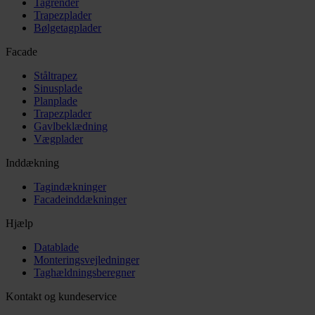
Tagrender
Trapezplader
Bølgetagplader
Facade
Ståltrapez
Sinusplade
Planplade
Trapezplader
Gavlbeklædning
Vægplader
Inddækning
Tagindækninger
Facadeinddækninger
Hjælp
Datablade
Monteringsvejledninger
Taghældningsberegner
Kontakt og kundeservice