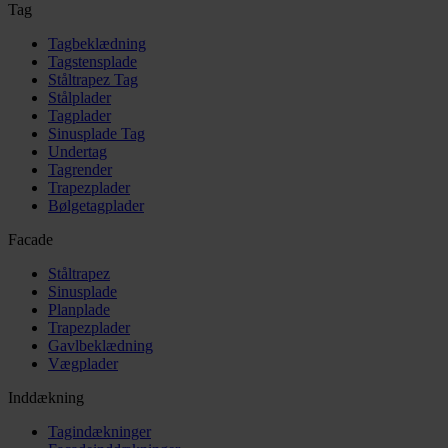
Tag
Tagbeklædning
Tagstensplade
Ståltrapez Tag
Stålplader
Tagplader
Sinusplade Tag
Undertag
Tagrender
Trapezplader
Bølgetagplader
Facade
Ståltrapez
Sinusplade
Planplade
Trapezplader
Gavlbeklædning
Vægplader
Inddækning
Tagindækninger