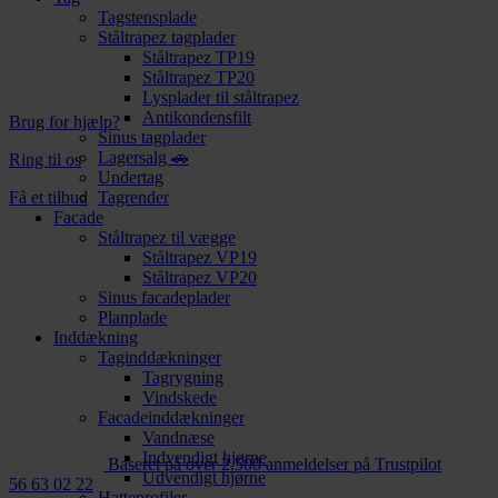
Tagstensplade
Ståltrapez tagplader
Ståltrapez TP19
Ståltrapez TP20
Lysplader til ståltrapez
Antikondensfilt
Brug for hjælp?
Sinus tagplader
Lagersalg 🚗
Ring til os
Undertag
Få et tilbud
Tagrender
Facade
Ståltrapez til vægge
Ståltrapez VP19
Ståltrapez VP20
Sinus facadeplader
Planplade
Inddækning
Taginddækninger
Tagrygning
Vindskede
Facadeinddækninger
Vandnæse
Indvendigt hjørne
Baseret på over 2.500 anmeldelser på Trustpilot
Udvendigt hjørne
56 63 02 22
Hatteprofiler