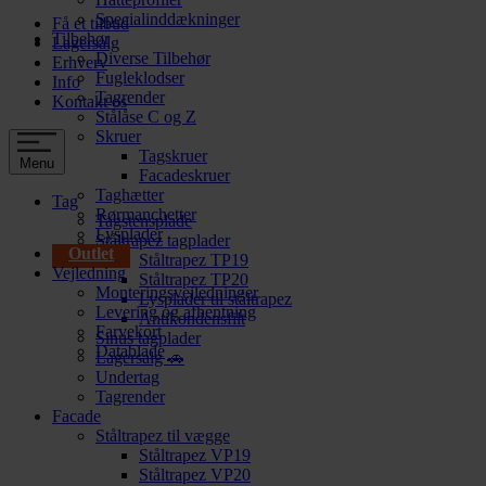
Specialinddækninger
Få et tilbud
Tilbehør
Lagersalg
Diverse Tilbehør
Erhverv
Fugleklodser
Info
Tagrender
Kontakt os
Stålåse C og Z
Skruer
Tagskruer
Menu
Facadeskruer
Taghætter
Tag
Rørmanchetter
Tagstensplade
Lysplader
Ståltrapez tagplader
Outlet
Ståltrapez TP19
Vejledning
Ståltrapez TP20
Monteringsvejledninger
Lysplader til ståltrapez
Levering og afhentning
Antikondensfilt
Farvekort
Sinus tagplader
Datablade
Lagersalg 🚗
Undertag
Tagrender
Facade
Ståltrapez til vægge
Ståltrapez VP19
Ståltrapez VP20