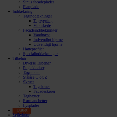
Sinus facadeplader
Planplade
Inddækning
Taginddækninger
Tagrygning
Vindskede
Facadeinddækninger
Vandnæse
Indvendigt hjørne
Udvendigt hjørne
Hatteprofiler
Specialinddækninger
Tilbehør
Diverse Tilbehør
Fugleklodser
Tagrender
Stålåse C og Z
Skruer
Tagskruer
Facadeskruer
Taghætter
Rørmanchetter
Lysplader
Outlet
Vejledning