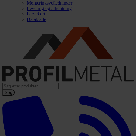
Monteringsvejledninger
Levering og afhentning
Farvekort
Datablade
Products
search
Søg