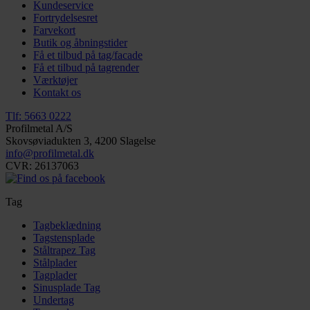
Kundeservice
Fortrydelsesret
Farvekort
Butik og åbningstider
Få et tilbud på tag/facade
Få et tilbud på tagrender
Værktøjer
Kontakt os
Tlf: 5663 0222
Profilmetal A/S
Skovsøviadukten 3, 4200 Slagelse
info@profilmetal.dk
CVR: 26137063
Tag
Tagbeklædning
Tagstensplade
Ståltrapez Tag
Stålplader
Tagplader
Sinusplade Tag
Undertag