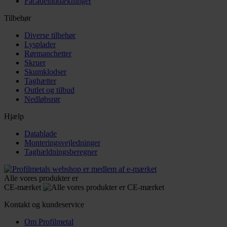
Facadeinddækninger
Tilbehør
Diverse tilbehør
Lysplader
Rørmanchetter
Skruer
Skumklodser
Taghætter
Outlet og tilbud
Nedløbsrør
Hjælp
Datablade
Monteringsvejledninger
Taghældningsberegner
Alle vores produkter er
CE-mærket
Kontakt og kundeservice
Om Profilmetal