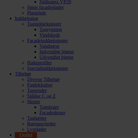
Ståltrapez VP20
Sinus facadeplader
Planplade
Inddækning
Taginddækninger
Tagrygning
Vindskede
Facadeinddækninger
Vandnæse
Indvendigt hjørne
Udvendigt hjørne
Hatteprofiler
Specialinddækninger
Tilbehør
Diverse Tilbehør
Fugleklodser
Tagrender
Stålåse C og Z
Skruer
Tagskruer
Facadeskruer
Taghætter
Rørmanchetter
Lysplader
Outlet