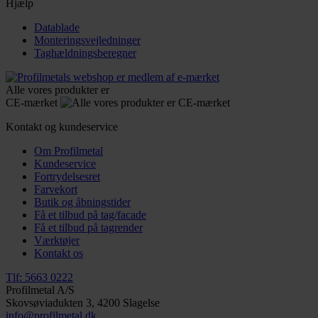
Hjælp
Datablade
Monteringsvejledninger
Taghældningsberegner
Alle vores produkter er
CE-mærket
Kontakt og kundeservice
Om Profilmetal
Kundeservice
Fortrydelsesret
Farvekort
Butik og åbningstider
Få et tilbud på tag/facade
Få et tilbud på tagrender
Værktøjer
Kontakt os
Tlf: 5663 0222
Profilmetal A/S
Skovsøviadukten 3, 4200 Slagelse
info@profilmetal.dk