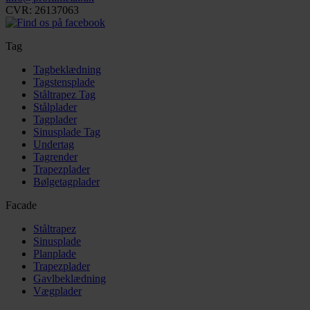
CVR: 26137063
Tag
Tagbeklædning
Tagstensplade
Ståltrapez Tag
Stålplader
Tagplader
Sinusplade Tag
Undertag
Tagrender
Trapezplader
Bølgetagplader
Facade
Ståltrapez
Sinusplade
Planplade
Trapezplader
Gavlbeklædning
Vægplader