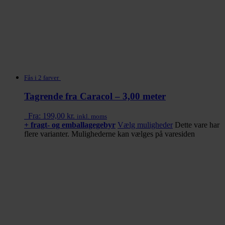
Fås i 2 farver
Tagrende fra Caracol – 3,00 meter
Fra:
199,00
kr.
inkl. moms
+ fragt- og emballagegebyr
Vælg muligheder
Dette vare har
flere varianter. Mulighederne kan vælges på varesiden