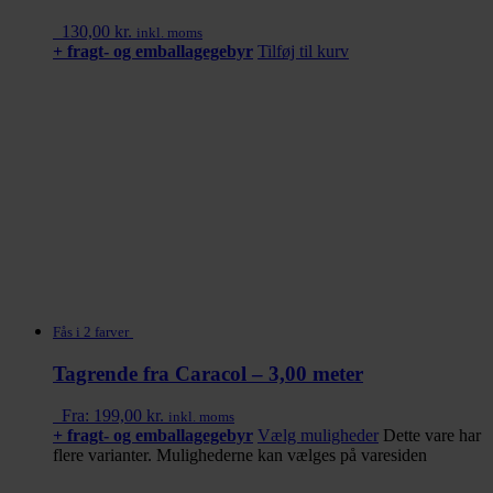
130,00
kr.
inkl. moms
+ fragt- og emballagegebyr
Tilføj til kurv
Fås i 2 farver
Tagrende fra Caracol – 3,00 meter
Fra:
199,00
kr.
inkl. moms
+ fragt- og emballagegebyr
Vælg muligheder
Dette vare har
flere varianter. Mulighederne kan vælges på varesiden