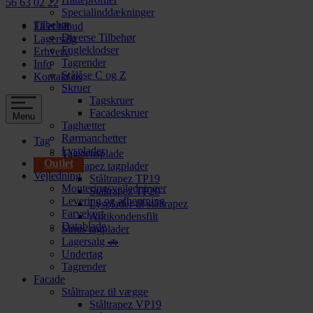
56 63 02 22
Specialinddækninger
Tilbehør
Få et tilbud
Diverse Tilbehør
Lagersalg
Fugleklodser
Erhverv
Tagrender
Info
Stålåse C og Z
Kontakt os
Skruer
Tagskruer
Facadeskruer
Menu
Taghætter
Rørmanchetter
Tag
Lysplader
Tagstensplade
Outlet
Ståltrapez tagplader
Vejledning
Ståltrapez TP19
Monteringsvejledninger
Ståltrapez TP20
Levering og afhentning
Lysplader til ståltrapez
Farvekort
Antikondensfilt
Datablade
Sinus tagplader
Lagersalg 🚗
Undertag
Tagrender
Facade
Ståltrapez til vægge
Ståltrapez VP19