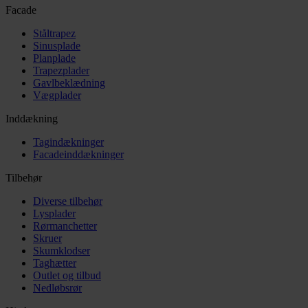
Facade
Ståltrapez
Sinusplade
Planplade
Trapezplader
Gavlbeklædning
Vægplader
Inddækning
Tagindækninger
Facadeinddækninger
Tilbehør
Diverse tilbehør
Lysplader
Rørmanchetter
Skruer
Skumklodser
Taghætter
Outlet og tilbud
Nedløbsrør