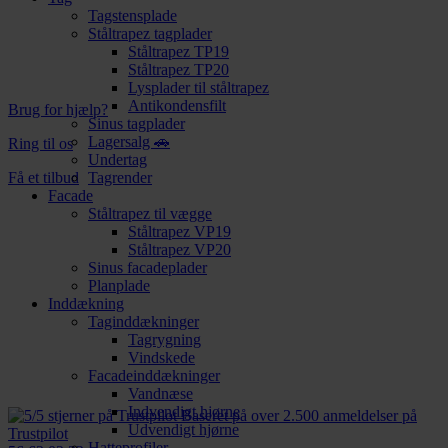
Tagstensplade
Ståltrapez tagplader
Ståltrapez TP19
Ståltrapez TP20
Lysplader til ståltrapez
Antikondensfilt
Brug for hjælp?
Sinus tagplader
Lagersalg 🚗
Ring til os
Undertag
Få et tilbud
Tagrender
Facade
Ståltrapez til vægge
Ståltrapez VP19
Ståltrapez VP20
Sinus facadeplader
Planplade
Inddækning
Taginddækninger
Tagrygning
Vindskede
Facadeinddækninger
Vandnæse
Indvendigt hjørne
Baseret på over 2.500 anmeldelser på
Udvendigt hjørne
Trustpilot
Hatteprofiler