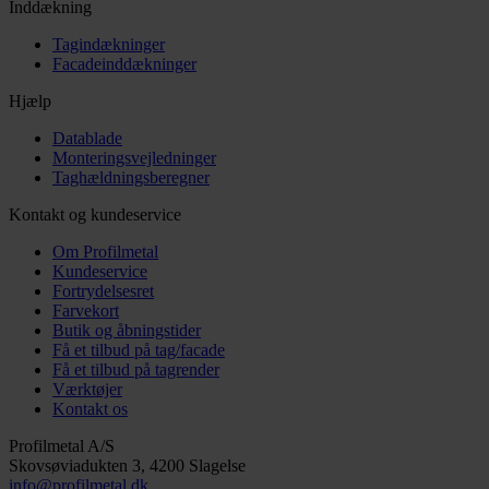
Inddækning
Tagindækninger
Facadeinddækninger
Hjælp
Datablade
Monteringsvejledninger
Taghældningsberegner
Kontakt og kundeservice
Om Profilmetal
Kundeservice
Fortrydelsesret
Farvekort
Butik og åbningstider
Få et tilbud på tag/facade
Få et tilbud på tagrender
Værktøjer
Kontakt os
Profilmetal A/S
Skovsøviadukten 3, 4200 Slagelse
info@profilmetal.dk