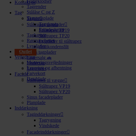
Fugleklodser
Kontakt os
Tagrender
Stålåse C og Z
Tag
Tagstensplade
Skruer
Tagskruer
Ståltrapez tagplader
Facadeskruer
Ståltrapez TP19
Taghætter
Ståltrapez TP20
Rørmanchetter
Lysplader til ståltrapez
Lysplader
Antikondensfilt
Outlet
Sinus tagplader
Vejledning
Lagersalg 🚗
Monteringsvejledninger
Undertag
Levering og afhentning
Tagrender
Farvekort
Facade
Datablade
Ståltrapez til vægge
Ståltrapez VP19
Ståltrapez VP20
Sinus facadeplader
Planplade
Inddækning
Taginddækninger
Tagrygning
Vindskede
Facadeinddækninger