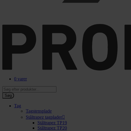
0 varer
Products
search
Søg
Tag
Tagstensplade
Ståltrapez tagplader
Ståltrapez TP19
Ståltrapez TP20