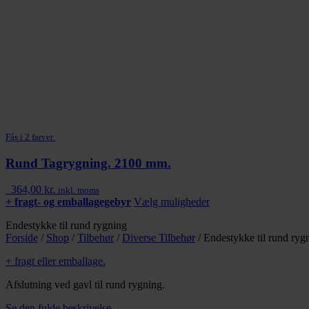
Fås i 2 farver
Rund Tagrygning. 2100 mm.
364,00
kr.
inkl. moms
Dette
+ fragt- og emballagegebyr
Vælg muligheder
vare
Endestykke til rund rygning
har
Forside
/
Shop
/
Tilbehør
/
Diverse Tilbehør
/
Endestykke til rund ryg
flere
varianter.
+ fragt eller emballage.
Mulighederne
kan
Afslutning ved gavl til rund rygning.
vælges
på
Se den fulde beskrivelse