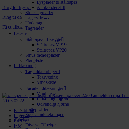
Lysplader til ståltrapez
Brug for hjælp?
Antikondensfilt
Sinus tagplader
Ring til os
Lagersalg 🚗
Undertag
Få et tilbud
Tagrender
Facade
Ståltrapez til vægge
Ståltrapez VP19
Ståltrapez VP20
Sinus facadeplader
Planplade
Inddækning
Taginddækninger
Tagrygning
Vindskede
Facadeinddækninger
Vandnæse
Baseret på over 2.500 anmeldelser på Trus
Indvendigt hjørne
56 63 02 22
Udvendigt hjørne
Hatteprofiler
Få et tilbud
Specialinddækninger
Lagersalg
Tilbehør
Erhverv
Diverse Tilbehør
Info