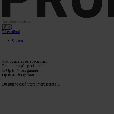
Products
search
Søg
Få et tilbud
0 varer
Produceres
på specialmål
Op til 40
års garanti
Du kunne også være interesseret i…