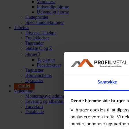
Vandnæse
Indvendigt hjørne
Udvendigt hjørne
Hatteprofiler
Specialinddækninger
Tilbehør
Diverse Tilbehør
Fugleklodser
Tagrender
Stålåse C og Z
Skruer
Tagskruer
Facadeskruer
Taghætter
Rørmanchetter
Lysplader
Samtykke
Outlet
Vejledning
Monteringsvejledninger
Denne hjemmeside bruger c
Levering og afhentning
Farvekort
Vi bruger cookies til at tilpas
Datablade
analysere vores trafik. Vi de
medier, annonceringspartner