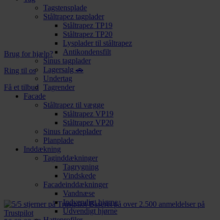
Tagstensplade
Ståltrapez tagplader
Ståltrapez TP19
Ståltrapez TP20
Lysplader til ståltrapez
Antikondensfilt
Brug for hjælp?
Sinus tagplader
Lagersalg 🚗
Ring til os
Undertag
Få et tilbud
Tagrender
Facade
Ståltrapez til vægge
Ståltrapez VP19
Ståltrapez VP20
Sinus facadeplader
Planplade
Inddækning
Taginddækninger
Tagrygning
Vindskede
Facadeinddækninger
Vandnæse
Indvendigt hjørne
Baseret på over 2.500 anmeldelser på
Udvendigt hjørne
Trustpilot
Hatteprofiler