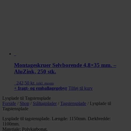
Montageskruer Selvborende 4,8×35 mm. –
AluZink, 250 stk.
242,50
kr.
inkl. moms
+ fragt- og emballagegebyr
Tilføj til kurv
Lysplade til Tagstensplade
Forside
/
Shop
/
Ståltagplader
/
Tagstensplade
/
Lysplade til
Tagstensplade
Lysplade til tagstensplade. Længde: 1150mm. Dækbredde:
1100mm.
Materiale: Polykarbonat.