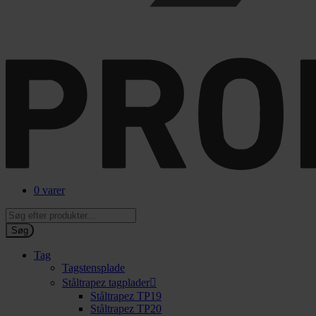
0 varer
Products
search
Søg
Tag
Tagstensplade
Ståltrapez tagplader
Ståltrapez TP19
Ståltrapez TP20