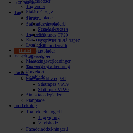
Fugleklodser
Kontakt os
Tagrender
Stålåse C og Z
Tag
Tagstensplade
Skruer
Tagskruer
Ståltrapez tagplader
Facadeskruer
Ståltrapez TP19
Taghætter
Ståltrapez TP20
Rørmanchetter
Lysplader til ståltrapez
Lysplader
Antikondensfilt
Outlet
Sinus tagplader
Vejledning
Lagersalg 🚗
Monteringsvejledninger
Undertag
Levering og afhentning
Tagrender
Farvekort
Facade
Datablade
Ståltrapez til vægge
Ståltrapez VP19
Ståltrapez VP20
Sinus facadeplader
Planplade
Inddækning
Taginddækninger
Tagrygning
Vindskede
Facadeinddækninger