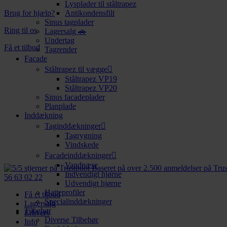
Lysplader til ståltrapez
Brug for hjælp?
Antikondensfilt
Sinus tagplader
Ring til os
Lagersalg 🚗
Undertag
Få et tilbud
Tagrender
Facade
Ståltrapez til vægge
Ståltrapez VP19
Ståltrapez VP20
Sinus facadeplader
Planplade
Inddækning
Taginddækninger
Tagrygning
Vindskede
Facadeinddækninger
Vandnæse
Baseret på over 2.500 anmeldelser på Trus
Indvendigt hjørne
56 63 02 22
Udvendigt hjørne
Hatteprofiler
Få et tilbud
Specialinddækninger
Lagersalg
Tilbehør
Erhverv
Diverse Tilbehør
Info