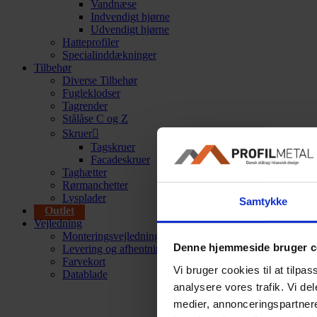
Vandnæse
Indvendigt hjørne
Udvendigt hjørne
Hatteprofiler
Specialinddækninger
Tilbehør
Diverse Tilbehør
Fugleklodser
Tagrender
Stålåse C og Z
Skruer
Tagskruer
Facadeskruer
Taghætter
Rørmanchetter
Lysplader
Samtykke
Outlet
Vejledning
Monteringsvejledninger
Denne hjemmeside bruger c
Levering og afhentning
Farvekort
Vi bruger cookies til at tilpas
Datablade
analysere vores trafik. Vi de
medier, annonceringspartner