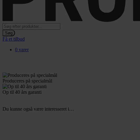
Products
search
Søg
Få et tilbud
0 varer
Produceres
på specialmål
Op til 40
års garanti
Du kunne også være interesseret i…