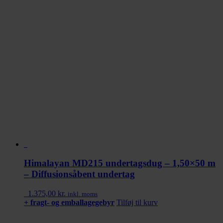
Himalayan MD215 undertagsdug – 1,50×50 m
– Diffusionsåbent undertag
1.375,00
kr.
inkl. moms
+ fragt- og emballagegebyr
Tilføj til kurv