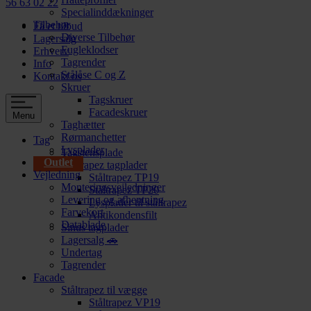
56 63 02 22
Specialinddækninger
Tilbehør
Få et tilbud
Diverse Tilbehør
Lagersalg
Fugleklodser
Erhverv
Tagrender
Info
Stålåse C og Z
Kontakt os
Skruer
Tagskruer
Facadeskruer
Menu
Taghætter
Rørmanchetter
Tag
Lysplader
Tagstensplade
Outlet
Ståltrapez tagplader
Vejledning
Ståltrapez TP19
Monteringsvejledninger
Ståltrapez TP20
Levering og afhentning
Lysplader til ståltrapez
Farvekort
Antikondensfilt
Datablade
Sinus tagplader
Lagersalg 🚗
Undertag
Tagrender
Facade
Ståltrapez til vægge
Ståltrapez VP19