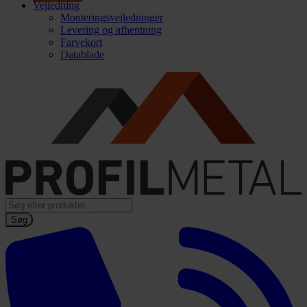
Vejledning
Monteringsvejledninger
Levering og afhentning
Farvekort
Datablade
Products
search
Søg