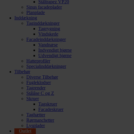
Ståltrapez VP20
Sinus facadeplader
Planplade
Inddækning
Taginddækninger
Tagrygning
Vindskede
Facadeinddækninger
Vandnæse
Indvendigt hjørne
Udvendigt hjørne
Hatteprofiler
Specialinddækninger
Tilbehør
Diverse Tilbehør
Fugleklodser
Tagrender
Stålåse C og Z
Skruer
Tagskruer
Facadeskruer
Taghætter
Rørmanchetter
Lysplader
Outlet