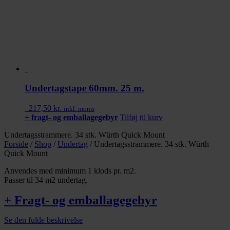
Undertagstape 60mm. 25 m.
217,50
kr.
inkl. moms
+ fragt- og emballagegebyr
Tilføj til kurv
Undertagsstrammere. 34 stk. Würth Quick Mount
Forside
/
Shop
/
Undertag
/
Undertagsstrammere. 34 stk. Würth
Quick Mount
Anvendes med minimum 1 klods pr. m2.
Passer til 34 m2 undertag.
+ Fragt- og emballagegebyr
Se den fulde beskrivelse