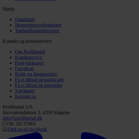
Hjælp
Datablade
Monteringsvejledninger
Taghældningsberegner
Kontakt og kundeservice
Om Profilmetal
Kundeservice
Fortrydelsesret
Farvekort
Butik og åbningstider
Få et tilbud på tag/facade
Få et tilbud på tagrender
Værktøjer
Kontakt os
Profilmetal A/S
Skovsøviadukten 3, 4200 Slagelse
info@profilmetal.dk
CVR: 26137063