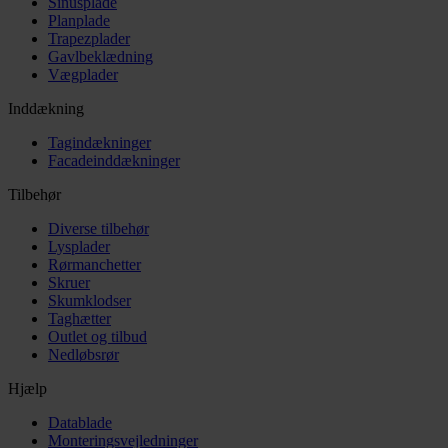
Sinusplade
Planplade
Trapezplader
Gavlbeklædning
Vægplader
Inddækning
Tagindækninger
Facadeinddækninger
Tilbehør
Diverse tilbehør
Lysplader
Rørmanchetter
Skruer
Skumklodser
Taghætter
Outlet og tilbud
Nedløbsrør
Hjælp
Datablade
Monteringsvejledninger