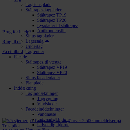
Tagstensplade
Ståltrapez tagplader
Ståltrapez TP19
Ståltrapez TP20
Lysplader til ståltrapez
Antikondensfilt
Brug for hjælp?
Sinus tagplader
Lagersalg 🚗
Ring til os
Undertag
Få et tilbud
Tagrender
Facade
Ståltrapez til vægge
Ståltrapez VP19
Ståltrapez VP20
Sinus facadeplader
Planplade
Inddækning
Taginddækninger
Tagrygning
Vindskede
Facadeinddækninger
Vandnæse
Indvendigt hjørne
Baseret på over 2.500 anmeldelser på
Udvendigt hjørne
Trustpilot
Hatteprofiler