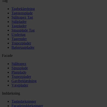
Tag
Tagbeklædning
Tagstensplade
Ståltrapez Tag
Stålplader
Tagplader
Sinusplade Tag
Undertag
Tagrender
Trapezplader
Bølgetagplader
Facade
Ståltrapez
Sinusplade
Planplade
Trapezplader
Gavlbeklædning
Vægplader
Inddækning
Tagindækninger
Facadeinddækninger