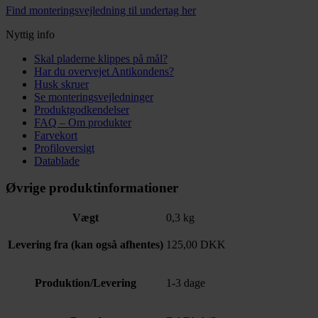
Find monteringsvejledning til undertag her
Nyttig info
Skal pladerne klippes på mål?
Har du overvejet Antikondens?
Husk skruer
Se monteringsvejledninger
Produktgodkendelser
FAQ – Om produkter
Farvekort
Profiloversigt
Datablade
Øvrige produktinformationer
Vægt
0,3 kg
Levering fra (kan også afhentes)
125,00 DKK
Produktion/Levering
1-3 dage