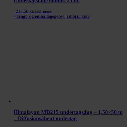
Undertagstape 60mm. 25 m.
217,50
kr.
inkl. moms
+ fragt- og emballagegebyr
Tilføj til kurv
Himalayan MD215 undertagsdug – 1,50×50 m
– Diffusionsåbent undertag