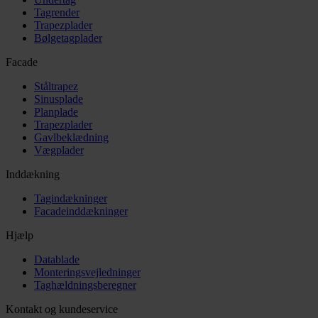
Tagrender
Trapezplader
Bølgetagplader
Facade
Ståltrapez
Sinusplade
Planplade
Trapezplader
Gavlbeklædning
Vægplader
Inddækning
Tagindækninger
Facadeinddækninger
Hjælp
Datablade
Monteringsvejledninger
Taghældningsberegner
Kontakt og kundeservice