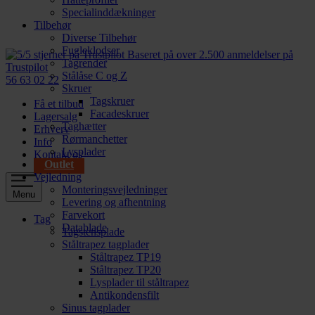
Specialinddækninger
Tilbehør
Diverse Tilbehør
Fugleklodser
Baseret på over 2.500 anmeldelser på
Tagrender
Trustpilot
Stålåse C og Z
56 63 02 22
Skruer
Tagskruer
Få et tilbud
Facadeskruer
Lagersalg
Taghætter
Erhverv
Rørmanchetter
Info
Lysplader
Kontakt os
Outlet
Vejledning
Monteringsvejledninger
Menu
Levering og afhentning
Farvekort
Tag
Datablade
Tagstensplade
Ståltrapez tagplader
Ståltrapez TP19
Ståltrapez TP20
Lysplader til ståltrapez
Antikondensfilt
Sinus tagplader