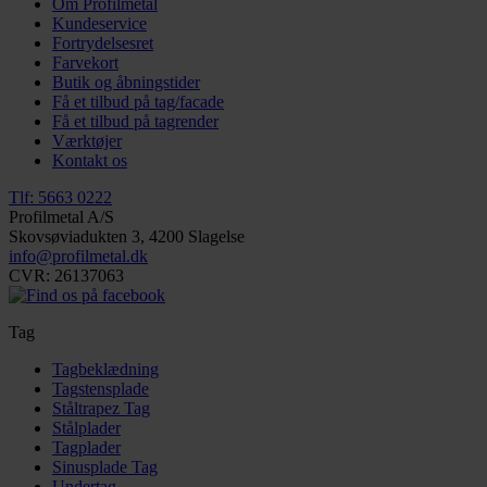
Om Profilmetal
Kundeservice
Fortrydelsesret
Farvekort
Butik og åbningstider
Få et tilbud på tag/facade
Få et tilbud på tagrender
Værktøjer
Kontakt os
Tlf: 5663 0222
Profilmetal A/S
Skovsøviadukten 3, 4200 Slagelse
info@profilmetal.dk
CVR: 26137063
Tag
Tagbeklædning
Tagstensplade
Ståltrapez Tag
Stålplader
Tagplader
Sinusplade Tag
Undertag