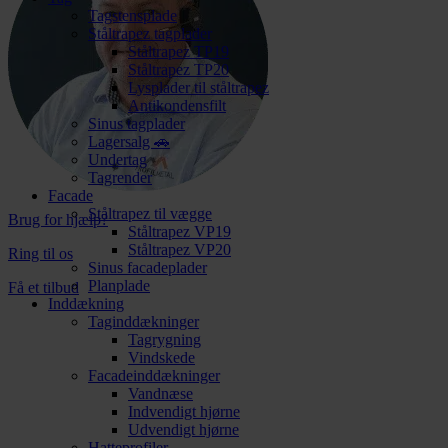
Tagstensplade
Ståltrapez tagplader
Ståltrapez TP19
Ståltrapez TP20
Lysplader til ståltrapez
Antikondensfilt
Sinus tagplader
Lagersalg 🚗
Undertag
Tagrender
Facade
Ståltrapez til vægge
Brug for hjælp?
Ståltrapez VP19
Ståltrapez VP20
Ring til os
Sinus facadeplader
Planplade
Få et tilbud
Inddækning
Taginddækninger
Tagrygning
Vindskede
Facadeinddækninger
Vandnæse
Indvendigt hjørne
Udvendigt hjørne
Hatteprofiler