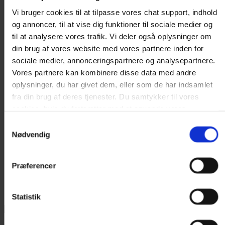
Produktgodkendelser
FAQ – Om produkter
Vi bruger cookies til at tilpasse vores chat support, indhold
Farvekort
og annoncer, til at vise dig funktioner til sociale medier og
Profiloversigt
til at analysere vores trafik. Vi deler også oplysninger om
Datablade
din brug af vores website med vores partnere inden for
Øvrige produktinformationer
sociale medier, annonceringspartnere og analysepartnere.
Vores partnere kan kombinere disse data med andre
Vægt
264 kg
oplysninger, du har givet dem, eller som de har indsamlet
Størrelse
300 × 109 cm
fra din brug af deres tjenester. Du samtykker til vores
cookies, hvis du fortsætter med at anvende vores
Levering fra (kan også afhentes)
1.493,75 DKK
hjemmeside.
Samtykkevalg
Nødvendig
Produktion/Levering
1-2 uger
Farve
Antracit
Præferencer
Brand
Profilmetal A/S
Statistik