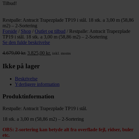
Tilbud!
Restpalle: Antracit Trapezplade TP19 i stål. 18 stk. a 3,00 m (58,86
m2) – 2-Sortering
Forside
/
Shop
/
Outlet og tilbud
/
Restpalle: Antracit Trapezplade
TP19 i stål. 18 stk. a 3,00 m (58,86 m2) – 2-Sortering
Se den fulde beskrivelse
Den
Den
4.679,00
kr.
3.825,00
kr.
inkl. moms
oprindelige
aktuelle
pris
pris
Ikke på lager
var:
er:
4.679,00 kr..
3.825,00 kr..
Beskrivelse
Yderligere information
Produktinformation
Restpalle: Antracit Trapezplade TP19 i stål.
18 stk. a 3,00 m (58,86 m2) – 2-Sortering
OBS: 2-sortering kan betyde alt fra overflade fejl, ridser, buler
etc.