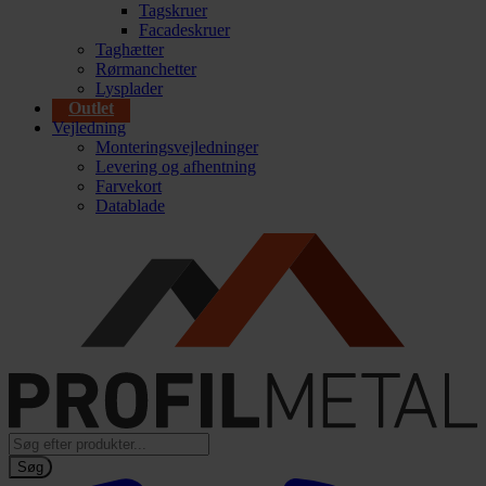
Tagskruer
Facadeskruer
Taghætter
Rørmanchetter
Lysplader
Outlet
Vejledning
Monteringsvejledninger
Levering og afhentning
Farvekort
Datablade
Products
search
Søg