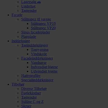
Lagersalg 🚗
Undertag
Tagrender
Facade
Ståltrapez til vægge
Ståltrapez VP19
Ståltrapez VP20
Sinus facadeplader
Planplade
Inddækning
Taginddækninger
Tagrygning
Vindskede
Facadeinddækninger
Vandnæse
Indvendigt hjørne
Udvendigt hjørne
Hatteprofiler
Specialinddækninger
Tilbehør
Diverse Tilbehør
Fugleklodser
Tagrender
Stålåse C og Z
Skruer