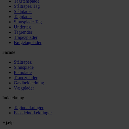
Tagstensplade
Ståltrapez Tag
Stålplader
Tagplader
Sinusplade Tag
Undertag
Tagrender
Trapezplader
Bølgetagplader
Facade
Ståltrapez
Sinusplade
Planplade
Trapezplader
Gavlbeklædning
Vægplader
Inddækning
Tagindækninger
Facadeinddækninger
Hjælp