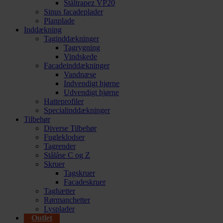
Ståltrapez VP20
Sinus facadeplader
Planplade
Inddækning
Taginddækninger
Tagrygning
Vindskede
Facadeinddækninger
Vandnæse
Indvendigt hjørne
Udvendigt hjørne
Hatteprofiler
Specialinddækninger
Tilbehør
Diverse Tilbehør
Fugleklodser
Tagrender
Stålåse C og Z
Skruer
Tagskruer
Facadeskruer
Taghætter
Rørmanchetter
Lysplader
Outlet