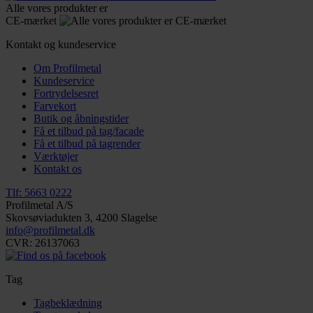
Alle vores produkter er
CE-mærket
Kontakt og kundeservice
Om Profilmetal
Kundeservice
Fortrydelsesret
Farvekort
Butik og åbningstider
Få et tilbud på tag/facade
Få et tilbud på tagrender
Værktøjer
Kontakt os
Tlf: 5663 0222
Profilmetal A/S
Skovsøviadukten 3, 4200 Slagelse
info@profilmetal.dk
CVR: 26137063
Tag
Tagbeklædning