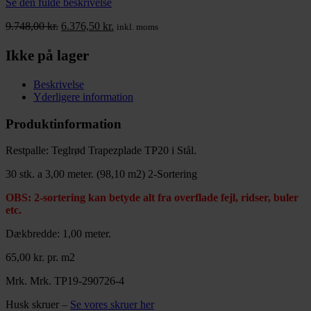
Se den fulde beskrivelse
kan
vælges
Den
Den
9.748,00
kr.
6.376,50
kr.
inkl. moms
på
oprindelige
aktuelle
varesiden
pris
pris
Ikke på lager
var:
er:
9.748,00 kr..
6.376,50 kr..
Beskrivelse
Yderligere information
Produktinformation
Restpalle: Teglrød Trapezplade TP20 i Stål.
30 stk. a 3,00 meter. (98,10 m2) 2-Sortering
OBS: 2-sortering kan betyde alt fra overflade fejl, ridser, buler
etc.
Dækbredde: 1,00 meter.
65,00 kr. pr. m2
Mrk. Mrk. TP19-290726-4
Husk skruer –
Se vores skruer her