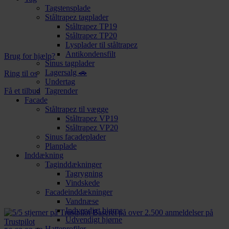
Tagstensplade
Ståltrapez tagplader
Ståltrapez TP19
Ståltrapez TP20
Lysplader til ståltrapez
Antikondensfilt
Brug for hjælp?
Sinus tagplader
Lagersalg 🚗
Ring til os
Undertag
Få et tilbud
Tagrender
Facade
Ståltrapez til vægge
Ståltrapez VP19
Ståltrapez VP20
Sinus facadeplader
Planplade
Inddækning
Taginddækninger
Tagrygning
Vindskede
Facadeinddækninger
Vandnæse
Indvendigt hjørne
Baseret på over 2.500 anmeldelser på
Udvendigt hjørne
Trustpilot
Hatteprofiler