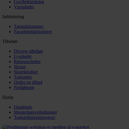
Gavlbeklædning
Vægplader
Inddækning
Tagindækninger
Facadeinddækninger
Tilbehør
Diverse tilbehør
Lysplader
Rørmanchetter
Skruer
Skumklodser
Taghætter
Outlet og tilbud
Nedløbsrør
Hjælp
Datablade
Monteringsvejledninger
Taghældningsberegner