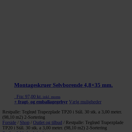
Montageskruer Selvborende 4,8×35 mm.
Fra:
97,00
kr.
inkl. moms
Dette
+ fragt- og emballagegebyr
Vælg muligheder
vare
Restpalle: Teglrød Trapezplade TP20 i Stål. 30 stk. a 3,00 meter.
har
(98,10 m2) 2-Sortering
flere
Forside
/
Shop
/
Outlet og tilbud
/
Restpalle: Teglrød Trapezplade
varianter.
TP20 i Stål. 30 stk. a 3,00 meter. (98,10 m2) 2-Sortering
Mulighederne