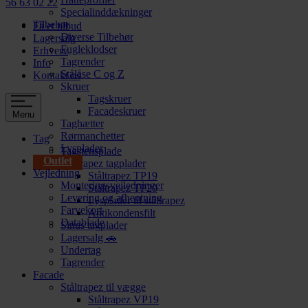
56 63 02 22
Specialinddækninger
Tilbehør
Få et tilbud
Diverse Tilbehør
Lagersalg
Fugleklodser
Erhverv
Tagrender
Info
Stålåse C og Z
Kontakt os
Skruer
Tagskruer
Facadeskruer
Menu
Taghætter
Rørmanchetter
Tag
Lysplader
Tagstensplade
Outlet
Ståltrapez tagplader
Vejledning
Ståltrapez TP19
Monteringsvejledninger
Ståltrapez TP20
Levering og afhentning
Lysplader til ståltrapez
Farvekort
Antikondensfilt
Datablade
Sinus tagplader
Lagersalg 🚗
Undertag
Tagrender
Facade
Ståltrapez til vægge
Ståltrapez VP19