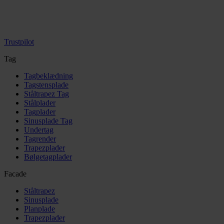
Trustpilot
Tag
Tagbeklædning
Tagstensplade
Ståltrapez Tag
Stålplader
Tagplader
Sinusplade Tag
Undertag
Tagrender
Trapezplader
Bølgetagplader
Facade
Ståltrapez
Sinusplade
Planplade
Trapezplader