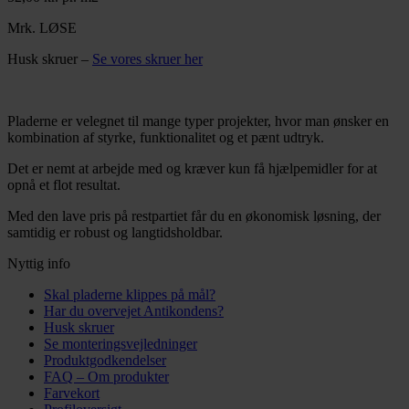
Mrk. LØSE
Husk skruer –
Se vores skruer her
Pladerne er velegnet til mange typer projekter, hvor man ønsker en
kombination af styrke, funktionalitet og et pænt udtryk.
Det er nemt at arbejde med og kræver kun få hjælpemidler for at
opnå et flot resultat.
Med den lave pris på restpartiet får du en økonomisk løsning, der
samtidig er robust og langtidsholdbar.
Nyttig info
Skal pladerne klippes på mål?
Har du overvejet Antikondens?
Husk skruer
Se monteringsvejledninger
Produktgodkendelser
FAQ – Om produkter
Farvekort