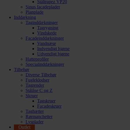
Ståltrapez VP20
Sinus facadeplader
Planplade
Inddækning
Taginddækninger
Tagrygning
Vindskede
Facadeinddækninger
Vandnæse
Indvendigt hjørne
Udvendigt hjørne
Hatteprofiler
Specialinddækninger
Tilbehør
Diverse Tilbehør
Fugleklodser
Tagrender
Stålåse C og Z
Skruer
Tagskruer
Facadeskruer
Taghætter
Rørmanchetter
Lysplader
Outlet