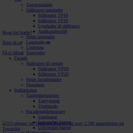
Tagstensplade
Ståltrapez tagplader
Ståltrapez TP19
Ståltrapez TP20
Lysplader til ståltrapez
Antikondensfilt
Brug for hjælp?
Sinus tagplader
Lagersalg 🚗
Ring til os
Undertag
Få et tilbud
Tagrender
Facade
Ståltrapez til vægge
Ståltrapez VP19
Ståltrapez VP20
Sinus facadeplader
Planplade
Inddækning
Taginddækninger
Tagrygning
Vindskede
Facadeinddækninger
Vandnæse
Indvendigt hjørne
Baseret på over 2.500 anmeldelser på
Udvendigt hjørne
Trustpilot
Hatteprofiler