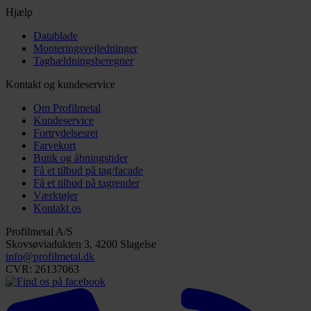
Hjælp
Datablade
Monteringsvejledninger
Taghældningsberegner
Kontakt og kundeservice
Om Profilmetal
Kundeservice
Fortrydelsesret
Farvekort
Butik og åbningstider
Få et tilbud på tag/facade
Få et tilbud på tagrender
Værktøjer
Kontakt os
Profilmetal A/S
Skovsøviadukten 3, 4200 Slagelse
info@profilmetal.dk
CVR: 26137063