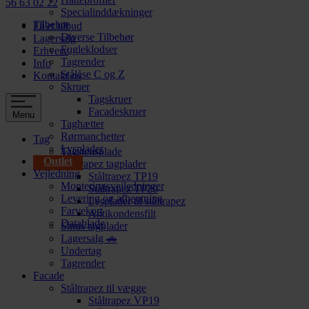
56 63 02 22
Specialinddækninger
Tilbehør
Få et tilbud
Diverse Tilbehør
Lagersalg
Fugleklodser
Erhverv
Tagrender
Info
Stålåse C og Z
Kontakt os
Skruer
Tagskruer
Facadeskruer
Menu
Taghætter
Rørmanchetter
Tag
Lysplader
Tagstensplade
Outlet
Ståltrapez tagplader
Vejledning
Ståltrapez TP19
Monteringsvejledninger
Ståltrapez TP20
Levering og afhentning
Lysplader til ståltrapez
Farvekort
Antikondensfilt
Datablade
Sinus tagplader
Lagersalg 🚗
Undertag
Tagrender
Facade
Ståltrapez til vægge
Ståltrapez VP19