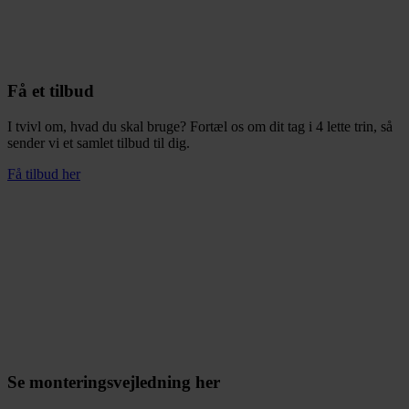
vælges
på
varesiden
Få et tilbud
I tvivl om, hvad du skal bruge? Fortæl os om dit tag i 4 lette trin, så
sender vi et samlet tilbud til dig.
Få tilbud her
Se monteringsvejledning her