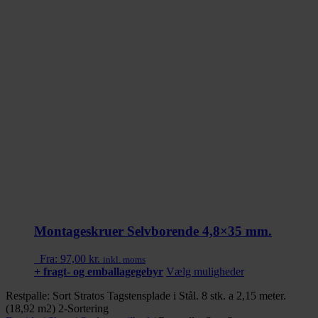
Montageskruer Selvborende 4,8×35 mm.
Fra:
97,00
kr.
inkl. moms
Dette
+ fragt- og emballagegebyr
Vælg muligheder
vare
Restpalle: Sort Stratos Tagstensplade i Stål. 8 stk. a 2,15 meter.
har
(18,92 m2) 2-Sortering
flere