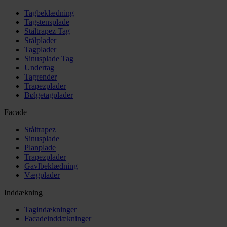
Tagbeklædning
Tagstensplade
Ståltrapez Tag
Stålplader
Tagplader
Sinusplade Tag
Undertag
Tagrender
Trapezplader
Bølgetagplader
Facade
Ståltrapez
Sinusplade
Planplade
Trapezplader
Gavlbeklædning
Vægplader
Inddækning
Tagindækninger
Facadeinddækninger