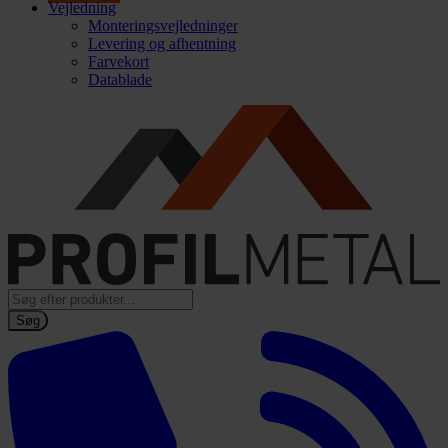
Vejledning
Monteringsvejledninger
Levering og afhentning
Farvekort
Datablade
Products
search
Søg