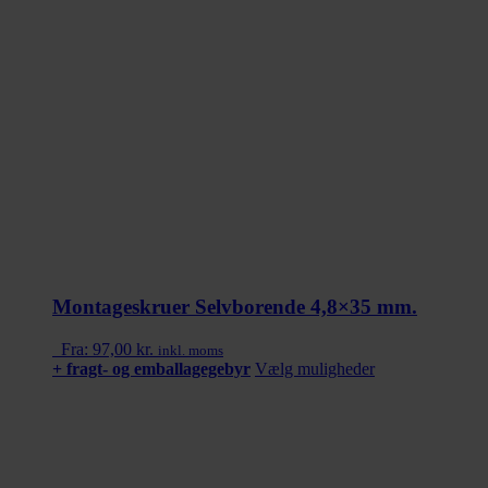
Montageskruer Selvborende 4,8×35 mm.
Fra:
97,00
kr.
inkl. moms
Dette
+ fragt- og emballagegebyr
Vælg muligheder
vare
har
flere
varianter.
Mulighederne
kan