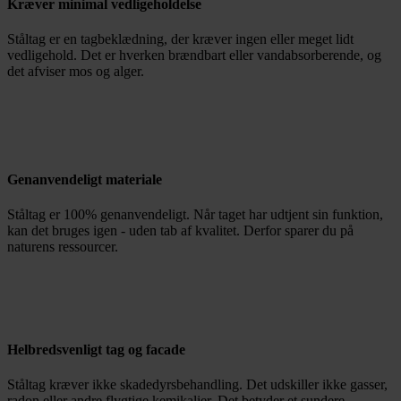
Kræver minimal vedligeholdelse
Ståltag er en tagbeklædning, der kræver ingen eller meget lidt
vedligehold. Det er hverken brændbart eller vandabsorberende, og
det afviser mos og alger.
Genanvendeligt materiale
Ståltag er 100% genanvendeligt. Når taget har udtjent sin funktion,
kan det bruges igen - uden tab af kvalitet. Derfor sparer du på
naturens ressourcer.
Helbredsvenligt tag og facade
Ståltag kræver ikke skadedyrsbehandling. Det udskiller ikke gasser,
radon eller andre flygtige kemikalier. Det betyder et sundere