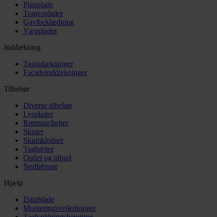
Planplade
Trapezplader
Gavlbeklædning
Vægplader
Inddækning
Tagindækninger
Facadeinddækninger
Tilbehør
Diverse tilbehør
Lysplader
Rørmanchetter
Skruer
Skumklodser
Taghætter
Outlet og tilbud
Nedløbsrør
Hjælp
Datablade
Monteringsvejledninger
Taghældningsberegner