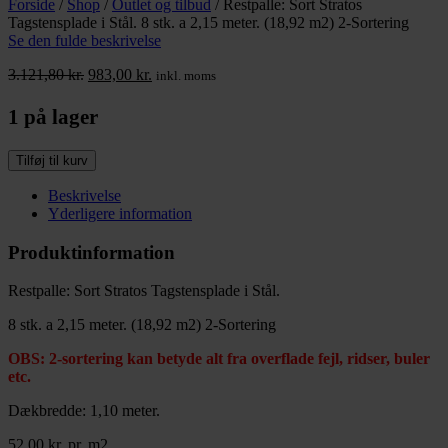
Forside
/
Shop
/
Outlet og tilbud
/
Restpalle: Sort Stratos
varianter.
Tagstensplade i Stål. 8 stk. a 2,15 meter. (18,92 m2) 2-Sortering
Mulighederne
Se den fulde beskrivelse
kan
vælges
Den
Den
3.121,80
kr.
983,00
kr.
inkl. moms
på
oprindelige
aktuelle
varesiden
pris
pris
1 på lager
var:
er:
3.121,80 kr..
983,00 kr..
Tilføj til kurv
Beskrivelse
Yderligere information
Produktinformation
Restpalle: Sort Stratos Tagstensplade i Stål.
8 stk. a 2,15 meter. (18,92 m2) 2-Sortering
OBS: 2-sortering kan betyde alt fra overflade fejl, ridser, buler
etc.
Dækbredde: 1,10 meter.
52,00 kr. pr. m2