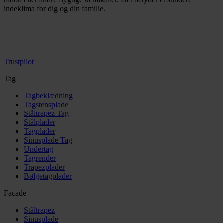
indeklima for dig og din familie.
Trustpilot
Tag
Tagbeklædning
Tagstensplade
Ståltrapez Tag
Stålplader
Tagplader
Sinusplade Tag
Undertag
Tagrender
Trapezplader
Bølgetagplader
Facade
Ståltrapez
Sinusplade