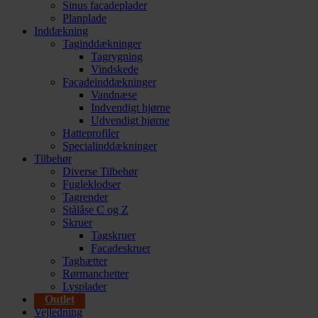
Sinus facadeplader
Planplade
Inddækning
Taginddækninger
Tagrygning
Vindskede
Facadeinddækninger
Vandnæse
Indvendigt hjørne
Udvendigt hjørne
Hatteprofiler
Specialinddækninger
Tilbehør
Diverse Tilbehør
Fugleklodser
Tagrender
Stålåse C og Z
Skruer
Tagskruer
Facadeskruer
Taghætter
Rørmanchetter
Lysplader
Outlet
Vejledning