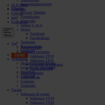
Specialinddækninger
Få et tilbud
Tilbehør
Lagersalg
Diverse Tilbehør
Erhverv
Fugleklodser
Info
Tagrender
Kontakt os
Stålåse C og Z
Skruer
Tagskruer
Menu
Facadeskruer
Taghætter
Tag
Rørmanchetter
Tagstensplade
Lysplader
Ståltrapez tagplader
Outlet
Ståltrapez TP19
Vejledning
Ståltrapez TP20
Monteringsvejledninger
Lysplader til ståltrapez
Levering og afhentning
Antikondensfilt
Farvekort
Sinus tagplader
Datablade
Lagersalg 🚗
Undertag
Tagrender
Facade
Ståltrapez til vægge
Ståltrapez VP19
Ståltrapez VP20