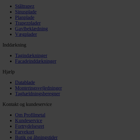
Ståltrapez
Sinusplade
Planplade
Trapezplader
Gavlbeklædning
Vægplader
Inddækning
Tagindækninger
Facadeinddækninger
Hjælp
Datablade
Monteringsvejledninger
Taghældningsberegner
Kontakt og kundeservice
Om Profilmetal
Kundeservice
Fortrydelsesret
Farvekort
Butik og åbningstider