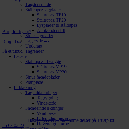
Tagstensplade
Ståltrapez tagplader
Ståltrapez TP19
Ståltrapez TP20
Lysplader til ståltrapez
Antikondensfilt
Brug for hjælp?
Sinus tagplader
Lagersalg 🚗
Ring til os
Undertag
Få et tilbud
Tagrender
Facade
Ståltrapez til vægge
Ståltrapez VP19
Ståltrapez VP20
Sinus facadeplader
Planplade
Inddækning
Taginddækninger
Tagrygning
Vindskede
Facadeinddækninger
Vandnæse
Indvendigt hjørne
Baseret på over 2.500 anmeldelser på Trustpilot
Udvendigt hjørne
56 63 02 22
Hatteprofiler