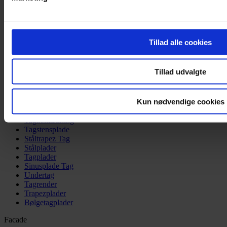
Få et tilbud på tagrender
Værktøjer
Kontakt os
Tlf: 5663 0222
Tillad alle cookies
Profilmetal A/S
Skovsøviadukten 3, 4200 Slagelse
info@profilmetal.dk
Tillad udvalgte
CVR: 26137063
Kun nødvendige cookies
Tag
Tagbeklædning
Tagstensplade
Ståltrapez Tag
Stålplader
Tagplader
Sinusplade Tag
Undertag
Tagrender
Trapezplader
Bølgetagplader
Facade