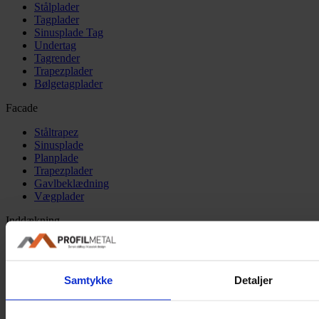
Stålplader
Tagplader
Sinusplade Tag
Undertag
Tagrender
Trapezplader
Bølgetagplader
Facade
Ståltrapez
Sinusplade
Planplade
Trapezplader
Gavlbeklædning
Vægplader
Inddækning
Tagindækninger
Facadeinddækninger
Samtykke
Detaljer
Tilbehør
Diverse tilbehør
Lysplader