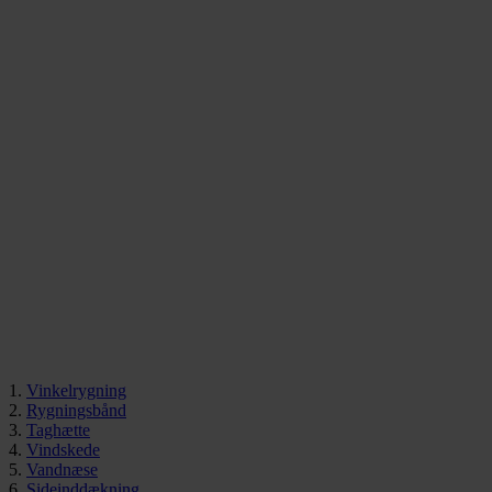
1.
Vinkelrygning
2.
Rygningsbånd
3.
Taghætte
4.
Vindskede
5.
Vandnæse
6.
Sideinddækning