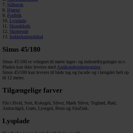
7.
Sålbænk
8.
Hjørne
9.
Fodblik
10.
Lysplade
11.
Skumklods
12.
Skotrende
13.
Inddækningsbånd
Sinus 45/180
Sinus 45/180 er velegnet til større lager- og industribygninger m.v.
Pladen kan ikke leveres med
Antikondensbelægning
.
Sinus 45/180 kan leveres til både tag og facade og i længder helt op
til 12 meter.
Tilgængelige farver
Fås i Hvid, Sort, Koksgrå, Silver, Mørk Silver, Teglrød, Rød,
Antracitgrå, Grøn, Lysegrå, Brun og AluZink.
Lysplade