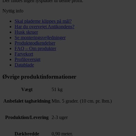
Der findes ingen lysplader til denne profil.
Nyttig info
Skal pladerne klippes på mål?
Har du overvejet Antikondens?
Husk skruer
Se monteringsvejledninger
Produktgodkendelser
FAQ – Om produkter
Farvekort
Profiloversigt
Datablade
Øvrige produktinformationer
Vægt
51 kg
Anbefalet taghældning
Min. 5 grader. (10 cm. pr. lbm.)
Produktion/Levering
2-3 uger
Dækbredde
0,90 meter.