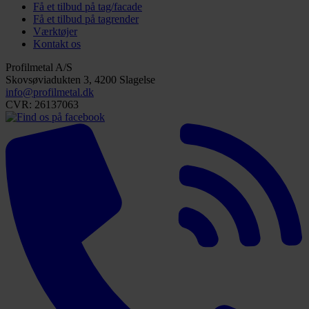
Få et tilbud på tag/facade
Få et tilbud på tagrender
Værktøjer
Kontakt os
Profilmetal A/S
Skovsøviadukten 3, 4200 Slagelse
info@profilmetal.dk
CVR: 26137063