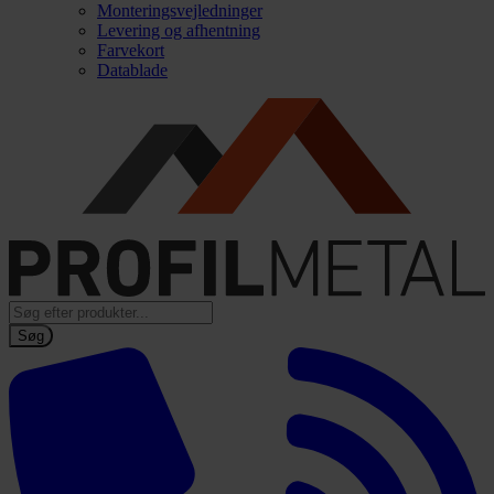
Monteringsvejledninger
Levering og afhentning
Farvekort
Datablade
Products
search
Søg