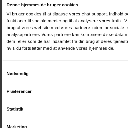
Denne hjemmeside bruger cookies
Rørmanchetter
Skruer
Vi bruger cookies til at tilpasse vores chat support, indhold og
Skumklodser
funktioner til sociale medier og til at analysere vores trafik.
Taghætter
Outlet og tilbud
brug af vores website med vores partnere inden for sociale 
Nedløbsrør
analysepartnere. Vores partnere kan kombinere disse data m
Hjælp
dem, eller som de har indsamlet fra din brug af deres tjenest
hvis du fortsætter med at anvende vores hjemmeside.
Datablade
Monteringsvejledninger
Taghældningsberegner
Samtykkevalg
Nødvendig
Alle vores produkter er
CE-mærket
Kontakt og kundeservice
Præferencer
Om Profilmetal
Kundeservice
Statistik
Fortrydelsesret
Farvekort
Butik og åbningstider
Få et tilbud på tag/facade
Marketing