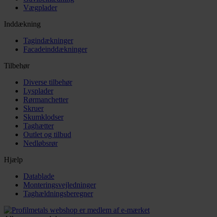
Vægplader
Inddækning
Tagindækninger
Facadeinddækninger
Tilbehør
Diverse tilbehør
Lysplader
Rørmanchetter
Skruer
Skumklodser
Taghætter
Outlet og tilbud
Nedløbsrør
Hjælp
Datablade
Monteringsvejledninger
Taghældningsberegner