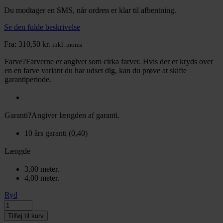
Du modtager en SMS, når ordren er klar til afhentning.
Se den fulde beskrivelse
Fra:
310,50
kr.
inkl. moms
Farve
?
Farverne er angivet som cirka farver. Hvis der er kryds over
en en farve variant du har udset dig, kan du prøve at skifte
garantiperiode.
Garanti
?
Angiver længden af garanti.
10 års garanti (0,40)
Længde
3,00 meter.
4,00 meter.
Ryd
Tilføj til kurv