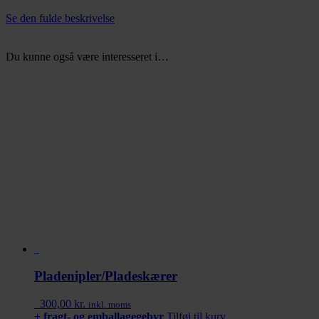
Se den fulde beskrivelse
Du kunne også være interesseret i…
Pladenipler/Pladeskærer
300,00
kr.
inkl. moms
+ fragt- og emballagegebyr
Tilføj til kurv