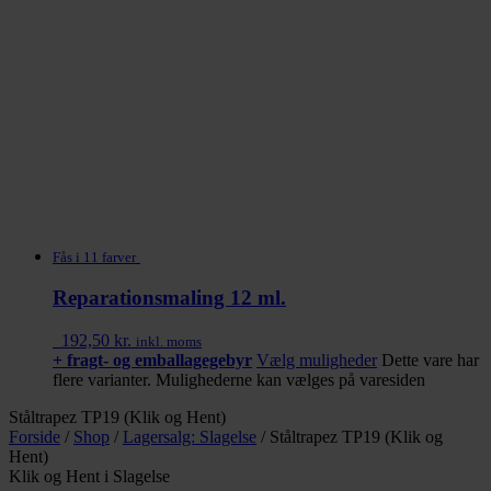
Fås i 11 farver
Reparationsmaling 12 ml.
192,50
kr.
inkl. moms
+ fragt- og emballagegebyr
Vælg muligheder
Dette vare har
flere varianter. Mulighederne kan vælges på varesiden
Ståltrapez TP19 (Klik og Hent)
Forside
/
Shop
/
Lagersalg: Slagelse
/
Ståltrapez TP19 (Klik og
Hent)
Klik og Hent i Slagelse