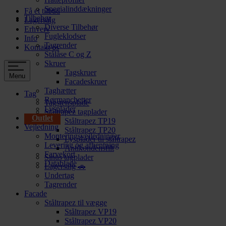
Specialinddækninger
Få et tilbud
Tilbehør
Lagersalg
Diverse Tilbehør
Erhverv
Fugleklodser
Info
Tagrender
Kontakt os
Stålåse C og Z
Skruer
Tagskruer
Menu
Facadeskruer
Taghætter
Tag
Rørmanchetter
Tagstensplade
Lysplader
Ståltrapez tagplader
Outlet
Ståltrapez TP19
Vejledning
Ståltrapez TP20
Monteringsvejledninger
Lysplader til ståltrapez
Levering og afhentning
Antikondensfilt
Farvekort
Sinus tagplader
Datablade
Lagersalg 🚗
Undertag
Tagrender
Facade
Ståltrapez til vægge
Ståltrapez VP19
Ståltrapez VP20