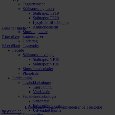
Tagstensplade
Ståltrapez tagplader
Ståltrapez TP19
Ståltrapez TP20
Lysplader til ståltrapez
Antikondensfilt
Brug for hjælp?
Sinus tagplader
Lagersalg 🚗
Ring til os
Undertag
Få et tilbud
Tagrender
Facade
Ståltrapez til vægge
Ståltrapez VP19
Ståltrapez VP20
Sinus facadeplader
Planplade
Inddækning
Taginddækninger
Tagrygning
Vindskede
Facadeinddækninger
Vandnæse
Indvendigt hjørne
Baseret på over 2.500 anmeldelser på Trustpilot
Udvendigt hjørne
56 63 02 22
Hatteprofiler