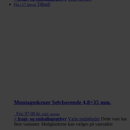
Tilbud!
Fås i 17 farver
Montageskruer Selvborende 4,8×35 mm.
Fra:
97,00
kr.
inkl. moms
+ fragt- og emballagegebyr
Vælg muligheder
Dette vare har
flere varianter. Mulighederne kan vælges på varesiden