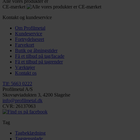
Alle vores produkter er
CE-mærket
Kontakt og kundeservice
Om Profilmetal
Kundeservice
Fortrydelsesret
Farvekort
Butik og åbningstider
Få et tilbud på tag/facade
Få et tilbud på tagrender
Værktøjer
Kontakt os
Tlf: 5663 0222
Profilmetal A/S
Skovsøviadukten 3, 4200 Slagelse
info@profilmetal.dk
CVR: 26137063
Tag
Tagbeklædning
Tagstensplade