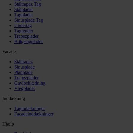
Ståltrapez Tag
Stålplader
Tagplader
Sinusplade Tag
Undertag
Tagrender
Trapezplader
Bølgetagplader
Facade
Ståltrapez
Sinusplade
Planplade
Trapezplader
Gavlbeklædning
Vægplader
Inddækning
Tagindækninger
Facadeinddækninger
Hjælp