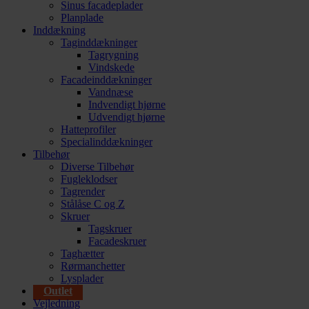
Sinus facadeplader
Planplade
Inddækning
Taginddækninger
Tagrygning
Vindskede
Facadeinddækninger
Vandnæse
Indvendigt hjørne
Udvendigt hjørne
Hatteprofiler
Specialinddækninger
Tilbehør
Diverse Tilbehør
Fugleklodser
Tagrender
Stålåse C og Z
Skruer
Tagskruer
Facadeskruer
Taghætter
Rørmanchetter
Lysplader
Outlet
Vejledning