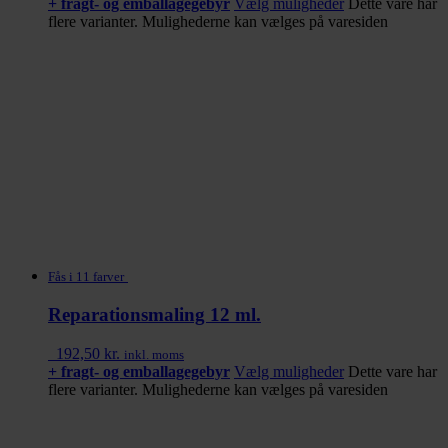
+ fragt- og emballagegebyr
Vælg muligheder
Dette vare har
flere varianter. Mulighederne kan vælges på varesiden
Fås i 11 farver
Reparationsmaling 12 ml.
192,50
kr.
inkl. moms
+ fragt- og emballagegebyr
Vælg muligheder
Dette vare har
flere varianter. Mulighederne kan vælges på varesiden