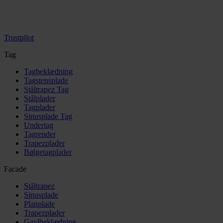
Trustpilot
Tag
Tagbeklædning
Tagstensplade
Ståltrapez Tag
Stålplader
Tagplader
Sinusplade Tag
Undertag
Tagrender
Trapezplader
Bølgetagplader
Facade
Ståltrapez
Sinusplade
Planplade
Trapezplader
Gavlbeklædning