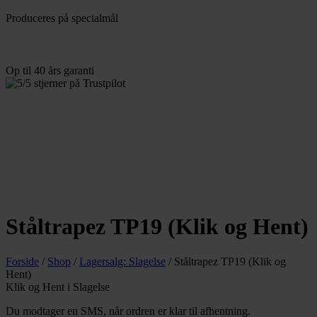
Produceres
på specialmål
Op til 40
års garanti
Ståltrapez TP19 (Klik og Hent)
Forside
/
Shop
/
Lagersalg: Slagelse
/
Ståltrapez TP19 (Klik og
Hent)
Klik og Hent i Slagelse
Du modtager en SMS, når ordren er klar til afhentning.