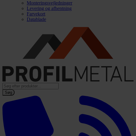
Monteringsvejledninger
Levering og afhentning
Farvekort
Datablade
Products
search
Søg