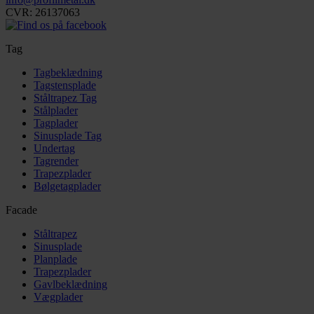
CVR: 26137063
Tag
Tagbeklædning
Tagstensplade
Ståltrapez Tag
Stålplader
Tagplader
Sinusplade Tag
Undertag
Tagrender
Trapezplader
Bølgetagplader
Facade
Ståltrapez
Sinusplade
Planplade
Trapezplader
Gavlbeklædning
Vægplader