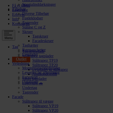
Specialinddækninger
Få et tilbud
Tilbehør
Lagersalg
Diverse Tilbehør
Erhverv
Fugleklodser
Info
Tagrender
Kontakt os
Stålåse C og Z
Skruer
Tagskruer
Menu
Facadeskruer
Taghætter
Tag
Rørmanchetter
Tagstensplade
Lysplader
Ståltrapez tagplader
Outlet
Ståltrapez TP19
Vejledning
Ståltrapez TP20
Monteringsvejledninger
Lysplader til ståltrapez
Levering og afhentning
Antikondensfilt
Farvekort
Sinus tagplader
Datablade
Lagersalg 🚗
Undertag
Tagrender
Facade
Ståltrapez til vægge
Ståltrapez VP19
Ståltrapez VP20