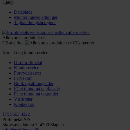
Hjælp
Datablade
Monteringsvejledninger
Taghældningsberegner
Alle vores produkter er
CE-mærket
Kontakt og kundeservice
Om Profilmetal
Kundeservice
Fortrydelsesret
Farvekort
Butik og åbningstider
Få et tilbud på tag/facade
Få et tilbud på tagrender
Værktøjer
Kontakt os
Tlf: 5663 0222
Profilmetal A/S
Skovsøviadukten 3, 4200 Slagelse
info@profilmetal.dk