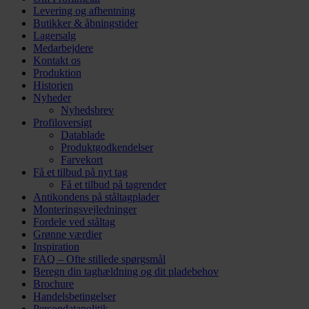
Levering og afhentning
Butikker & åbningstider
Lagersalg
Medarbejdere
Kontakt os
Produktion
Historien
Nyheder
Nyhedsbrev
Profiloversigt
Datablade
Produktgodkendelser
Farvekort
Få et tilbud på nyt tag
Få et tilbud på tagrender
Antikondens på ståltagplader
Monteringsvejledninger
Fordele ved ståltag
Grønne værdier
Inspiration
FAQ – Ofte stillede spørgsmål
Beregn din taghældning og dit pladebehov
Brochure
Handelsbetingelser
Persondatapolitik