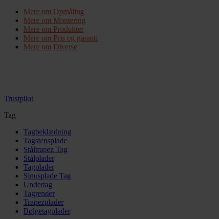
Mere om Opmåling
Mere om Montering
Mere om Produkter
Mere om Pris og garanti
Mere om Diverse
Trustpilot
Tag
Tagbeklædning
Tagstensplade
Ståltrapez Tag
Stålplader
Tagplader
Sinusplade Tag
Undertag
Tagrender
Trapezplader
Bølgetagplader