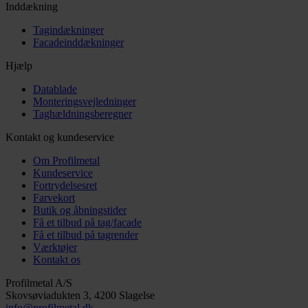
Inddækning
Tagindækninger
Facadeinddækninger
Hjælp
Datablade
Monteringsvejledninger
Taghældningsberegner
Kontakt og kundeservice
Om Profilmetal
Kundeservice
Fortrydelsesret
Farvekort
Butik og åbningstider
Få et tilbud på tag/facade
Få et tilbud på tagrender
Værktøjer
Kontakt os
Profilmetal A/S
Skovsøviadukten 3, 4200 Slagelse
info@profilmetal.dk