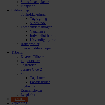
Sinus facadeplader
Planplade
Inddækning
Taginddækninger
Tagrygning
Vindskede
Facadeinddækninger
Vandnæse
Indvendigt hjørne
Udvendigt hjørne
Hatteprofiler
Specialinddækninger
Tilbehør
Diverse Tilbehør
Fugleklodser
Tagrender
Stålåse C og Z
Skruer
Tagskruer
Facadeskruer
Taghætter
Rørmanchetter
Lysplader
Outlet
Vejledning