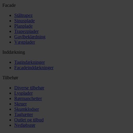
Facade
Ståltrapez
Sinusplade
Planplade
Trapezplader
Gavlbeklædning
Vægplader
Inddækning
Tagindækninger
Facadeinddækninger
Tilbehør
Diverse tilbehør
Lysplader
Rørmanchetter
Skruer
Skumklodser
Taghætter
Outlet og tilbud
Nedløbsrør