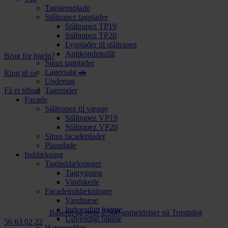
Tagstensplade
Ståltrapez tagplader
Ståltrapez TP19
Ståltrapez TP20
Lysplader til ståltrapez
Antikondensfilt
Brug for hjælp?
Sinus tagplader
Lagersalg 🚗
Ring til os
Undertag
Få et tilbud
Tagrender
Facade
Ståltrapez til vægge
Ståltrapez VP19
Ståltrapez VP20
Sinus facadeplader
Planplade
Inddækning
Taginddækninger
Tagrygning
Vindskede
Facadeinddækninger
Vandnæse
Indvendigt hjørne
Baseret på over 2.500 anmeldelser på Trustpilot
Udvendigt hjørne
56 63 02 22
Hatteprofiler