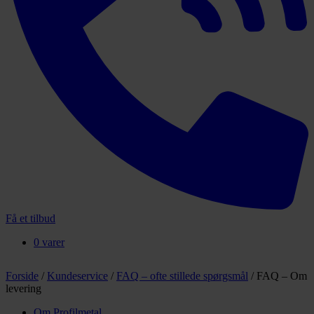
Få et tilbud
0 varer
Forside
/
Kundeservice
/
FAQ – ofte stillede spørgsmål
/
FAQ – Om
levering
Om Profilmetal